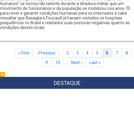
humanos” se tornou tão latente durante a ditadura militar que um
movimento de funcionários e da população se mobilizou nos anos 70
para rever e garantir condições humanas para os internados e cabe
ressaltar que Basaglia e Foucault já haviam visitados os hospitais
psiquiátricos no Brasil e relatados suas posturas negativas quanto às
condições destes locais.
Paginação
Primeira página
« First
Página anterior
‹ Previous
…
Page
2
Page
3
Page
4
Page
5
Página atual
6
Page
7
Pag
8
Page
9
Page
10
…
Próxima página
Next ›
Última página
Last »
DESTAQUE