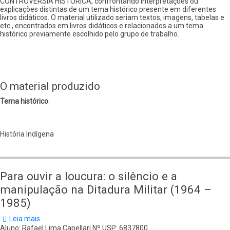
CONTROVÉRSIA HISTÓRICA, confrontando interpretações ou
explicações distintas de um tema histórico presente em diferentes
livros didáticos. O material utilizado seriam textos, imagens, tabelas e
etc., encontrados em livros didáticos e relacionados a um tema
histórico previamente escolhido pelo grupo de trabalho.
O material produzido
Tema histórico
:
História Indígena
Para ouvir a loucura: o silêncio e a
manipulação na Ditadura Militar (1964 –
1985)
Leia mais
sobre
Para
Aluno: Rafael Lima Capellari Nº USP: 6837800