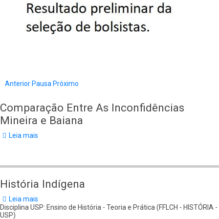
Anterior
Pausa
Próximo
Comparação Entre As Inconfidências
Mineira e Baiana
Leia mais
sobre
Comparação
Entre
As
Inconfidências
Mineira
História Indígena
e
Baiana
Leia mais
sobre
História
Disciplina USP: Ensino de História - Teoria e Prática (FFLCH - HISTÓRIA -
Indígena
USP)