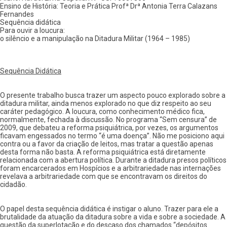
ouvir
Ensino de História: Teoria e Prática Profª Drª Antonia Terra Calazans
a
Fernandes
loucura:
Sequência didática
o
Para ouvir a loucura:
silêncio
o silêncio e a manipulação na Ditadura Militar (1964 – 1985)
e
a
manipulação
na
Sequência Didática
Ditadura
Militar
(1964
O presente trabalho busca trazer um aspecto pouco explorado sobre a
–
ditadura militar, ainda menos explorado no que diz respeito ao seu
1985)
caráter pedagógico. A loucura, como conhecimento médico fica,
normalmente, fechada à discussão. No programa “Sem censura” de
2009, que debateu a reforma psiquiátrica, por vezes, os argumentos
ficavam engessados no termo “é uma doença”. Não me posiciono aqui
contra ou a favor da criação de leitos, mas tratar a questão apenas
desta forma não basta. A reforma psiquiátrica está diretamente
relacionada com a abertura política. Durante a ditadura presos políticos
foram encarcerados em Hospícios e a arbitrariedade nas internações
revelava a arbitrariedade com que se encontravam os direitos do
cidadão.
O papel desta sequência didática é instigar o aluno. Trazer para ele a
brutalidade da atuação da ditadura sobre a vida e sobre a sociedade. A
questão da superlotação e do descaso dos chamados “depósitos