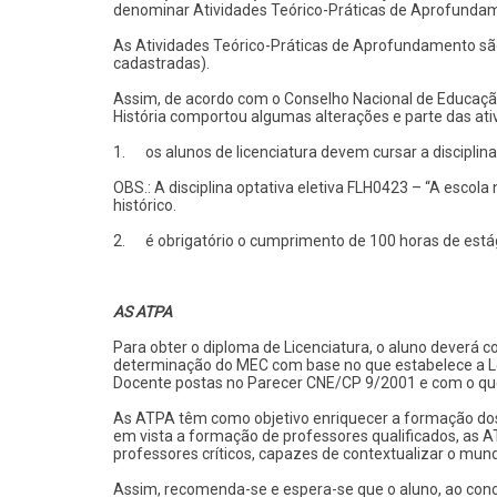
denominar Atividades Teórico-Práticas de Aprofundam
As Atividades Teórico-Práticas de Aprofundamento são 
cadastradas).
Assim, de acordo com o Conselho Nacional de Educaçã
História comportou algumas alterações e parte das ativ
1. os alunos de licenciatura devem cursar a disciplina
OBS.: A disciplina optativa eletiva FLH0423 – “A esco
histórico.
2. é obrigatório o cumprimento de 100 horas de está
AS ATPA
Para obter o diploma de Licenciatura, o aluno deverá
determinação do MEC com base no que estabelece a Lei
Docente postas no Parecer CNE/CP 9/2001 e com o qu
As ATPA têm como objetivo enriquecer a formação dos 
em vista a formação de professores qualificados, as 
professores críticos, capazes de contextualizar o mund
Assim, recomenda-se e espera-se que o aluno, ao conclu