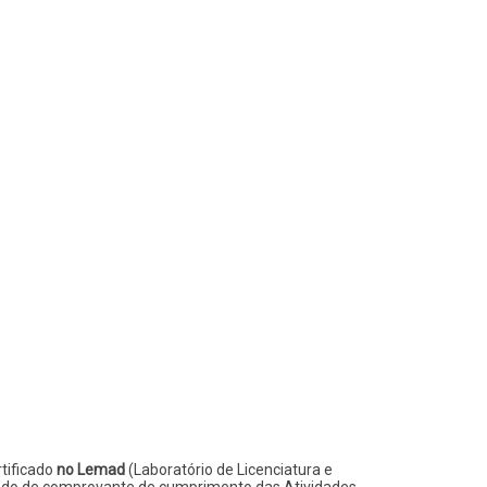
tificado
no Lemad
(Laboratório de Licenciatura e
ervindo de comprovante de cumprimento das Atividades