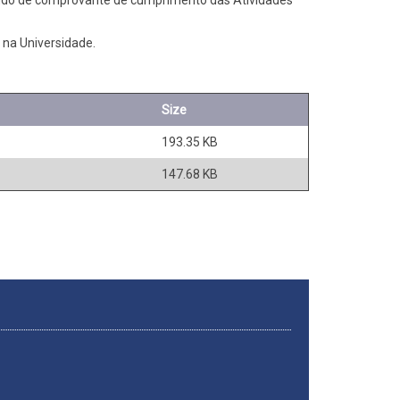
 na Universidade.
Size
193.35 KB
147.68 KB