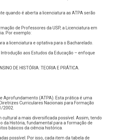
te quando é aberta a licenciatura as ATPA serão
rmação de Professores da USP, a Licenciatura em
ria. Por exemplo:
a a licenciatura e optativa para o Bacharelado.
 de Introdução aos Estudos da Educação – enfoque
a ENSINO DE HISTÓRIA: TEORIA E PRÁTICA.
 de Aprofundamento (ATPA). Esta prática é uma
iretrizes Curriculares Nacionais para Formação
1/2002.
ltural a mais diversificada possível. Assim, tendo
so da História, fundamental para a formação de
os básicos da ciência histórica.
das possível. Por isso, cada item da tabela de