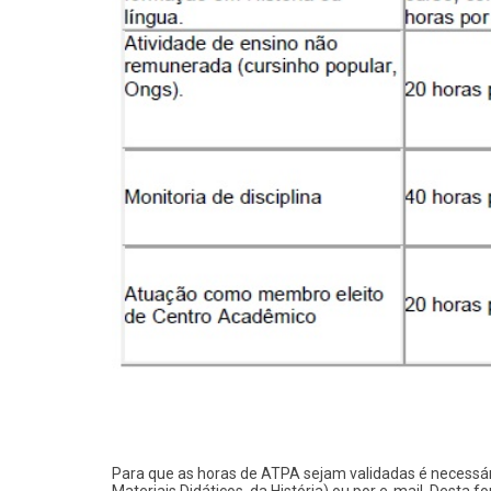
Para que as horas de ATPA sejam validadas é necessári
Materiais Didáticos, da História) ou por e-mail. Dest