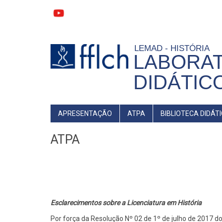
Pular
para
o
conteúdo
principal
LEMAD - HISTÓRIA
LABORAT
DIDÁTIC
MAIN
APRESENTAÇÃO
ATPA
BIBLIOTECA DIDÁT
NAVIGATION
ATPA
Esclarecimentos sobre a Licenciatura em História
Por força da Resolução Nº 02 de 1º de julho de 2017 d