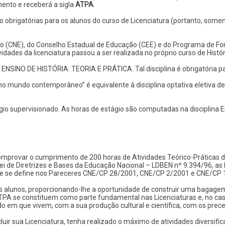
ento e receberá a sigla
ATPA
.
obrigatórias para os alunos do curso de Licenciatura (portanto, somen
o (CNE), do Conselho Estadual de Educação (CEE) e do Programa de Fo
idades da licenciatura passou a ser realizada no próprio curso de Histó
 ENSINO DE HISTÓRIA: TEORIA E PRÁTICA. Tal disciplina é obrigatória par
la no mundo contemporâneo” é equivalente à disciplina optativa eletiva
gio supervisionado. As horas de estágio são computadas na disciplin
 comprovar o cumprimento de 200 horas de Atividades Teórico-Práticas
 de Diretrizes e Bases da Educação Nacional – LDBEN nº 9.394/96, as D
e se define nos Pareceres CNE/CP 28/2001, CNE/CP 2/2001 e CNE/CP 
alunos, proporcionando-lhe a oportunidade de construir uma bagagem cu
ATPA se constituem como parte fundamental nas Licenciaturas e, no ca
o em que vivem, com a sua produção cultural e científica, com os preceit
ir sua Licenciatura, tenha realizado o máximo de atividades diversifica