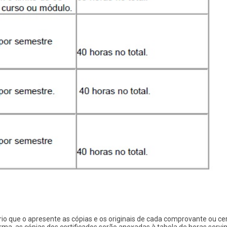
o que o apresente as cópias e os originais de cada comprovante ou cer
a forma, as cópias dos certificados serão anexadas à tabela de horas s