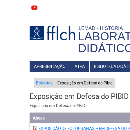
Pular
para
o
conteúdo
principal
LEMAD - HISTÓRIA
LABORAT
DIDÁTIC
MAIN
APRESENTAÇÃO
ATPA
BIBLIOTECA DIDÁT
NAVIGATION
PIBID
Bolsistas
Exposição em Defesa do Pibid
Exposição em Defesa do PIBID
Exposição em Defesa do PIBID
Anexo
EXPOSIÇÃO DE FOTOGRAFIAS – EM DEFESA DO PIB