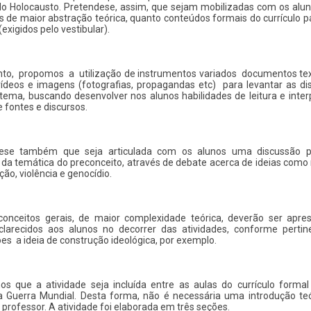
o Holocausto. Pretende­se, assim, que sejam mobilizadas com os alu
 de maior abstração teórica, quanto conteúdos formais do currículo 
(exigidos pelo vestibular).
to, propomos a utilização de instrumentos variados ­ documentos te
ídeos e imagens (fotografias, propagandas etc) ­ para levantar as d
tema, buscando desenvolver nos alunos habilidades de leitura e inte
de fontes e discursos.
e­se também que seja articulada com os alunos uma discussão po
 da temática do preconceito, através de debate acerca de ideias como
ão, violência e genocídio.
conceitos gerais, de maior complexidade teórica, deverão ser apre
clarecidos aos alunos no decorrer das atividades, conforme pertin
es ­ a ideia de construção ideológica, por exemplo.
os que a atividade seja incluída entre as aulas do currículo formal
 Guerra Mundial. Desta forma, não é necessária uma introdução teó
 professor. A atividade foi elaborada em três seções.