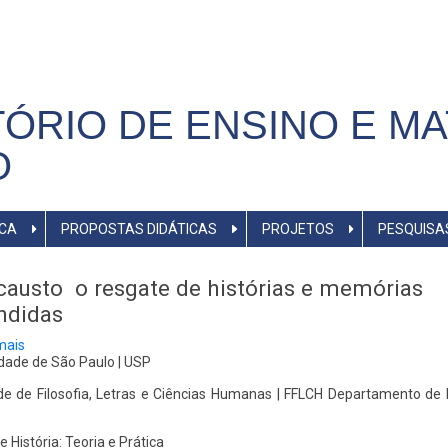
ÓRIO DE ENSINO E MA
O
ICA
PROPOSTAS DIDÁTICAS
PROJETOS
PESQUISA
austo ­ o resgate de histórias e memórias
ndidas
mais
sobre
Holocausto
dade de São Paulo | USP
­
o
e de Filosofia, Letras e Ciências Humanas | FFLCH Departamento de H
resgate
de
histórias
e História: Teoria e Prática