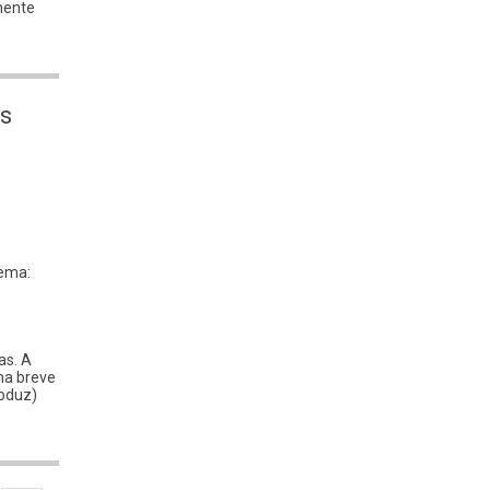
mente
s
tema:
as. A
ma breve
roduz)