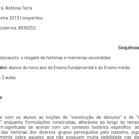
e
memórias
ra. Antônia Terra
escondidas
tre 2015 | vespertino
Gutierrez, 8030252
Sequência 
olocausto ­ o resgate de histórias e memórias escondidas
alvo:
alunos do nono ano do Ensino Fundamental e do Ensino médio
:
2 aulas
s:
ar com os alunos as noções de "construção de discurso" e de 
ca” ­ enquanto formulações construídas, alteráveis ao longo do temp
m significado de acordo com um contexto histórico específico ­ at
 das histórias dos diversos grupos perseguidos pelo nazismo, jog
lmente sobre aqueles que não possuem muita visibilidade nas di