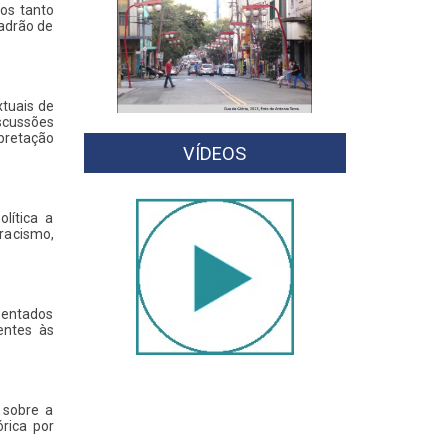
nos tanto
padrão de
xtuais de
iscussões
rpretação
VÍDEOS
lítica a
 racismo,
sentados
entes às
 sobre a
rica por