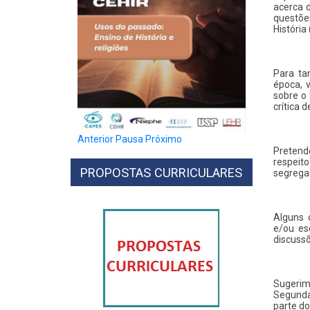
acerca d
questões
História 
Para tan
época, v
sobre o 
crítica 
Anterior
Pausa
Próximo
Pretend
respeito
PROPOSTAS CURRICULARES
segregaç
Alguns 
e/ou es
discussõ
Sugerim
Segunda
parte do