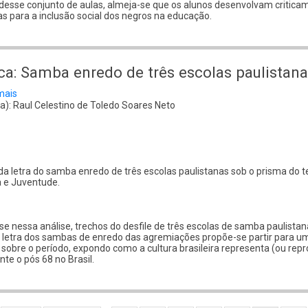
 desse conjunto de aulas, almeja-se que os alunos desenvolvam critica
s para a inclusão social dos negros na educação.
a: Samba enredo de três escolas paulistana
mais
sobre
Música:
a): Raul Celestino de Toledo Soares Neto
Samba
enredo
de
três
escolas
paulistanas
da letra do samba enredo de três escolas paulistanas sob o prisma do 
 e Juventude.
-se nessa análise, trechos do desfile de três escolas de samba paulistan
a letra dos sambas de enredo das agremiações propõe-se partir para u
 sobre o período, expondo como a cultura brasileira representa (ou rep
te o pós 68 no Brasil.