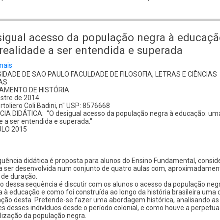
sigual acesso da população negra à educaçã
ealidade a ser entendida e superada
mais
sobre
O
IDADE DE SAO PAULO FACULDADE DE FILOSOFIA, LETRAS E CIÊNCIAS
desigual
AS
acesso
AMENTO DE HISTÓRIA
da
stre de 2014
população
ortoliero Coli Badini, n" USP: 8576668
negra
IA DIDÁTICA: "O desigual acesso da população negra à educação: um
à
e a ser entendida e superada."
educação:
LO 2015
uma
realidade
a
ser
uência didática é proposta para alunos do Ensino Fundamental, consi
entendida
a ser desenvolvida num conjunto de quatro aulas com, aproximadament
e
 de duração.
superada
vo dessa sequência é discutir com os alunos o acesso da população neg
ra à educação e como foi construída ao longo da história brasileira uma 
ação desta. Pretende-se fazer uma abordagem histórica, analisando as
s desses indivíduos desde o período colonial, e como houve a perpetu
lização da população negra.