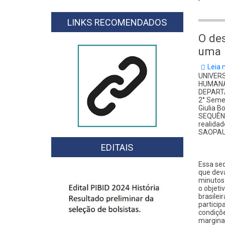
LINKS RECOMENDADOS
O de
uma r
Leia 
UNIVERS
HUMAN
DEPART
2° Seme
Giulia B
SEQUÊNC
realidad
SAOPAU
EDITAIS
Essa seq
que dev
minutos
o objeti
brasilei
particip
condiçõe
margina