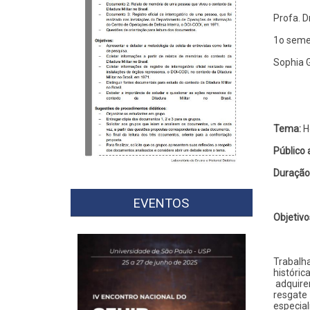
Profa. D
1o semes
Sophia 
Tema:
H
Público 
Duração
EVENTOS
Objetivo
Trabalh
históri
adquire
resgate
especia