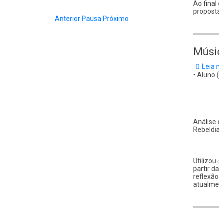
Ao final
proposta
Anterior
Pausa
Próximo
Músic
Leia 
•
Aluno (
Análise 
Rebeldia
Utilizou
partir d
reflexão
atualmen