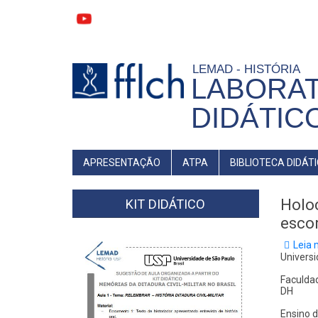
Pular
para
o
conteúdo
principal
LEMAD - HISTÓRIA
LABORAT
DIDÁTIC
MAIN
APRESENTAÇÃO
ATPA
BIBLIOTECA DIDÁT
NAVIGATION
Holoc
KIT DIDÁTICO
esco
Leia 
Universi
Faculdad
DH
Ensino d