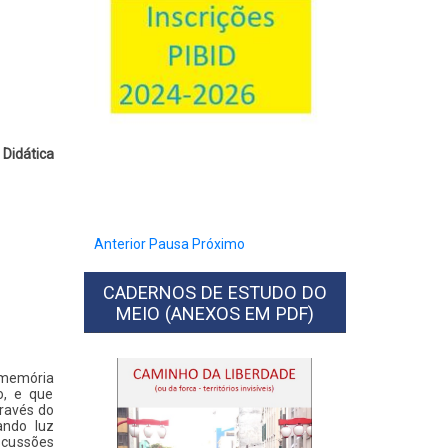
Didática
Anterior
Pausa
Próximo
CADERNOS DE ESTUDO DO
MEIO (ANEXOS EM PDF)
“memória
o, e que
ravés do
ando luz
scussões