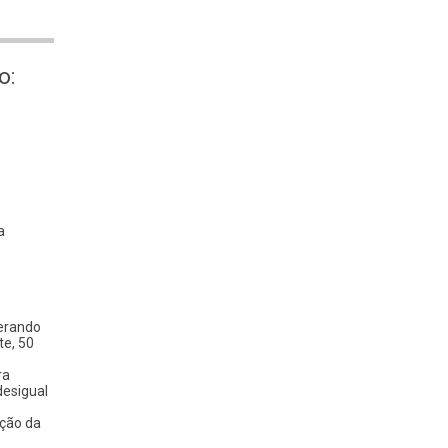
o:
a
derando
e, 50
ra
desigual
ação da