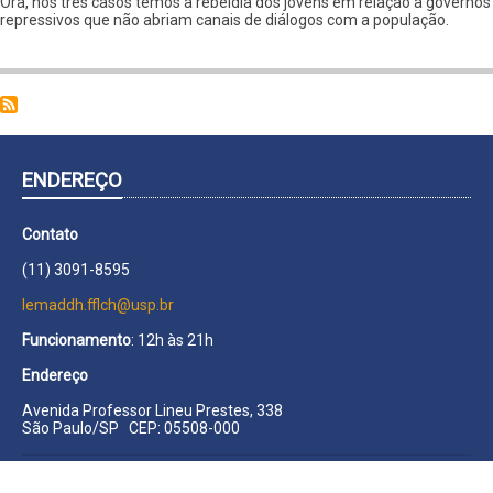
Ora, nos três casos temos a rebeldia dos jovens em relação a governos
repressivos que não abriam canais de diálogos com a população.
ENDEREÇO
Contato
(11) 3091-8595
lemaddh.fflch@usp.br
Funcionamento
: 12h às 21h
Endereço
Avenida Professor Lineu Prestes, 338
São Paulo/SP CEP: 05508-000