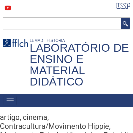
Pular
para
o
conteúdo
Buscar
principal
LEMAD - HISTÓRIA
LABORATÓRIO DE
ENSINO E
MATERIAL
DIDÁTICO
MAIN
NAVIGATION
artigo, cinema,
Contracultura/Movimento Hippie,