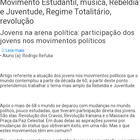
Movimento Estudantil, música, Rebeldia
e Juventude, Regime Totalitário,
revolução
Jovens na arena política: participação dos
jovens nos movimentos políticos
Leia mais
sobre
Jovens
• Aluno (a): Rodrigo Refulia
na
arena
política:
participação
Artigo referente a atuação dos jovens nos movimentos políticos que o
dos
mundo contemplou a partir da década de 60, a partir deste ponto
jovens
pretendemos trabalhar o tema mais amplo da Rebeldia e Juventude.
nos
movimentos
políticos
Após o maio de 68 o mundo se deparou com mudanças no mundo
político, pouco estudadas, que tiveram participação direta dos jovens.
São elas: Revolução dos Cravos, Revolução Iraniana e o Massacre da
Praça da Paz Celestial. Em duas delas as aspirações juvenis por
mudanças do status quo obtiveram êxito, em uma não. Mas o que
estes movimentos têm em comum?