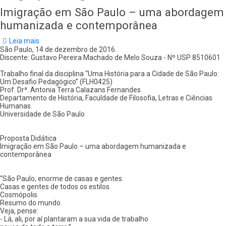
Imigração em São Paulo – uma abordagem
humanizada e contemporânea
Leia mais
sobre
Imigração
São Paulo, 14 de dezembro de 2016.
em
Discente: Gustavo Pereira Machado de Melo Souza - Nº USP 8510601
São
Paulo
Trabalho final da disciplina “Uma História para a Cidade de São Paulo:
–
Um Desafio Pedagógico” (FLH0425)
uma
Prof. Drª. Antonia Terra Calazans Fernandes
abordagem
Departamento de História, Faculdade de Filosofia, Letras e Ciências
humanizada
Humanas.
e
Universidade de São Paulo
contemporânea
Proposta Didática
Imigração em São Paulo – uma abordagem humanizada e
contemporânea
“São Paulo, enorme de casas e gentes.
Casas e gentes de todos os estilos.
Cosmópolis.
Resumo do mundo.
Veja, pense:
- Lá, ali, por aí plantaram a sua vida de trabalho