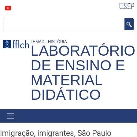
Pular
para
o
conteúdo
Buscar
principal
LEMAD - HISTÓRIA
LABORATÓRIO
DE ENSINO E
MATERIAL
DIDÁTICO
MAIN
NAVIGATION
imigração, imigrantes, São Paulo