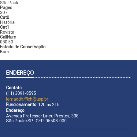
São Paulo
Pages
307
Cat0
História
Cat1
Revista
CallNum
080 50
Estado de Conservação
Bom
ENDEREÇO
Contato
(11) 3091-8595
lemaddh.fflch@usp.br
Funcionamento
: 12h às 21h
Endereço
Avenida Professor Lineu Prestes, 338
São Paulo/SP CEP: 05508-000