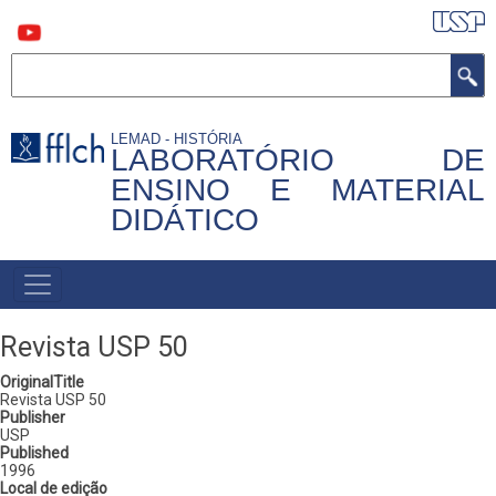
Pular
para
o
conteúdo
Buscar
principal
LEMAD - HISTÓRIA
LABORATÓRIO DE
ENSINO E MATERIAL
DIDÁTICO
MAIN
NAVIGATION
Revista USP 50
OriginalTitle
Revista USP 50
Publisher
USP
Published
1996
Local de edição