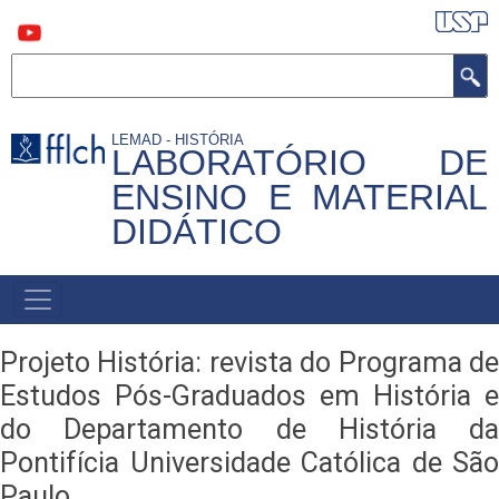
Pular
para
o
conteúdo
Buscar
principal
LEMAD - HISTÓRIA
LABORATÓRIO DE
ENSINO E MATERIAL
DIDÁTICO
MAIN
NAVIGATION
Projeto História: revista do Programa de
Estudos Pós-Graduados em História e
do Departamento de História da
Pontifícia Universidade Católica de São
Paulo