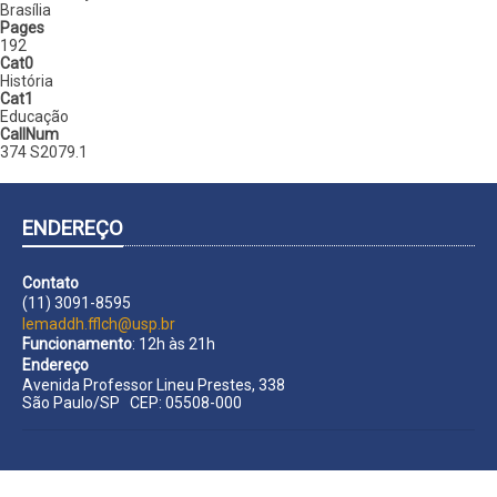
Brasília
Pages
192
Cat0
História
Cat1
Educação
CallNum
374 S2079.1
ENDEREÇO
Contato
(11) 3091-8595
lemaddh.fflch@usp.br
Funcionamento
: 12h às 21h
Endereço
Avenida Professor Lineu Prestes, 338
São Paulo/SP CEP: 05508-000