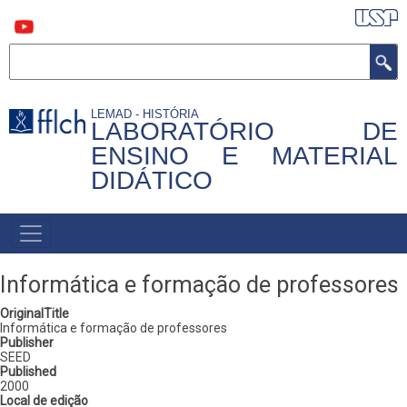
Pular
para
o
conteúdo
Buscar
principal
LEMAD - HISTÓRIA
LABORATÓRIO DE
ENSINO E MATERIAL
DIDÁTICO
MAIN
NAVIGATION
Informática e formação de professores
OriginalTitle
Informática e formação de professores
Publisher
SEED
Published
2000
Local de edição