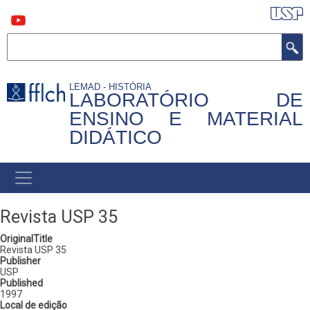
Pular
para
o
conteúdo
Buscar
principal
LEMAD - HISTÓRIA
LABORATÓRIO DE
ENSINO E MATERIAL
DIDÁTICO
MAIN
NAVIGATION
Revista USP 35
OriginalTitle
Revista USP 35
Publisher
USP
Published
1997
Local de edição