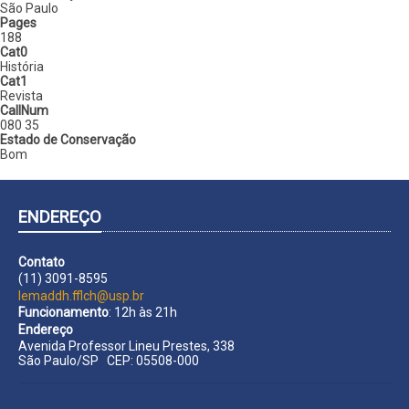
São Paulo
Pages
188
Cat0
História
Cat1
Revista
CallNum
080 35
Estado de Conservação
Bom
ENDEREÇO
Contato
(11) 3091-8595
lemaddh.fflch@usp.br
Funcionamento
: 12h às 21h
Endereço
Avenida Professor Lineu Prestes, 338
São Paulo/SP CEP: 05508-000