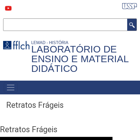
Pular
para
o
conteúdo
Buscar
principal
LEMAD - HISTÓRIA
LABORATÓRIO DE
ENSINO E MATERIAL
DIDÁTICO
MAIN
NAVIGATION
Retratos Frágeis
Retratos Frágeis