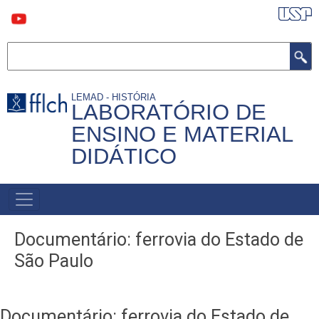
Pular
para
o
conteúdo
Buscar
principal
LEMAD - HISTÓRIA
LABORATÓRIO DE
ENSINO E MATERIAL
DIDÁTICO
MAIN
NAVIGATION
Documentário: ferrovia do Estado de
São Paulo
Documentário: ferrovia do Estado de