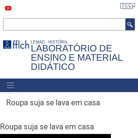
Pular
para
o
conteúdo
Buscar
principal
LEMAD - HISTÓRIA
LABORATÓRIO DE
ENSINO E MATERIAL
DIDÁTICO
MAIN
NAVIGATION
Roupa suja se lava em casa
Roupa suja se lava em casa