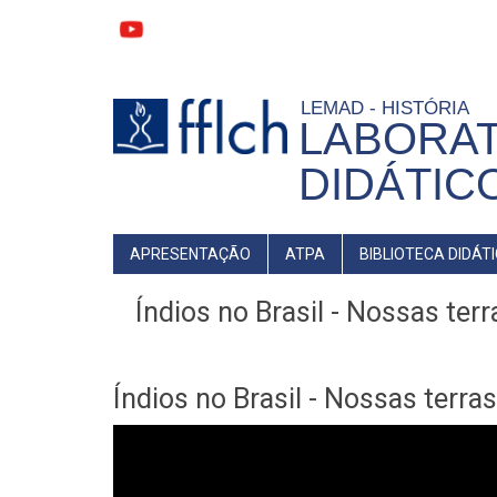
Pular
para
o
conteúdo
principal
LEMAD - HISTÓRIA
LABORAT
DIDÁTIC
MAIN
APRESENTAÇÃO
ATPA
BIBLIOTECA DIDÁT
NAVIGATION
Índios no Brasil - Nossas terr
Índios no Brasil - Nossas terras