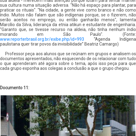
sua aldeia - merecem mais atenção porque lutam para tentar manter
sua cultura numa situação adversa. "Não há espaço para plantar, para
praticar os rituais". "Na cidade, a gente vive como branco e não como
índio. Muitos não falam que são indígenas porque, se o fizerem, não
serão aceitos no emprego, ou então ganharão menos", lamenta
Marcílio da Silva, liderança da etnia atikun e estudante de engenharia.
"Garanto que, se tivesse recurso na aldeia, não tinha nenhum índio
morando em São Paulo". (Fonte:
www.reporterbrasil.org.br/exibe.php/id=993
“Agenda Indígena
paulistana quer tirar povos da invisibilidade” Beatriz Camargo)
Professor peça aos alunos que se reúnam em grupos e analisem os
documentos apresentados, não esquecendo de os relacionar com tudo
o que aprenderam até agora sobre o tema, após isso peça para que
cada grupo exponha aos colegas a conclusão a que o grupo chegou.
Documento 11: