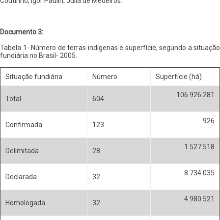
Coutinho; Igor Paulin; Júlia de Medeiros.
Documento 3:
Tabela 1- Número de terras indígenas e superfície, segundo a situação
fundiária no Brasil- 2005.
Situação fundiária
Número
Superfície (há)
106.926.281
Total
604
926
Confirmada
123
1.527.518
Delimitada
28
8.734.035
Declarada
32
4.980.521
Homologada
32