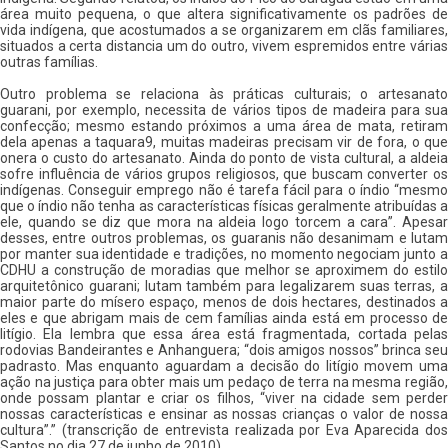
área muito pequena, o que altera significativamente os padrões de
vida indígena, que acostumados a se organizarem em clãs familiares,
situados a certa distancia um do outro, vivem espremidos entre várias
outras famílias.
Outro problema se relaciona às práticas culturais; o artesanato
guarani, por exemplo, necessita de vários tipos de madeira para sua
confecção; mesmo estando próximos a uma área de mata, retiram
dela apenas a taquara9, muitas madeiras precisam vir de fora, o que
onera o custo do artesanato. Ainda do ponto de vista cultural, a aldeia
sofre influência de vários grupos religiosos, que buscam converter os
indígenas. Conseguir emprego não é tarefa fácil para o índio “mesmo
que o índio não tenha as características físicas geralmente atribuídas a
ele, quando se diz que mora na aldeia logo torcem a cara”. Apesar
desses, entre outros problemas, os guaranis não desanimam e lutam
por manter sua identidade e tradições, no momento negociam junto a
CDHU a construção de moradias que melhor se aproximem do estilo
arquitetônico guarani; lutam também para legalizarem suas terras, a
maior parte do mísero espaço, menos de dois hectares, destinados a
eles e que abrigam mais de cem famílias ainda está em processo de
litígio. Ela lembra que essa área está fragmentada, cortada pelas
rodovias Bandeirantes e Anhanguera; “dois amigos nossos” brinca seu
padrasto. Mas enquanto aguardam a decisão do litígio movem uma
ação na justiça para obter mais um pedaço de terra na mesma região,
onde possam plantar e criar os filhos, “viver na cidade sem perder
nossas características e ensinar as nossas crianças o valor de nossa
cultura”.” (transcrição de entrevista realizada por Eva Aparecida dos
Santos no dia 27 de junho de 2010).