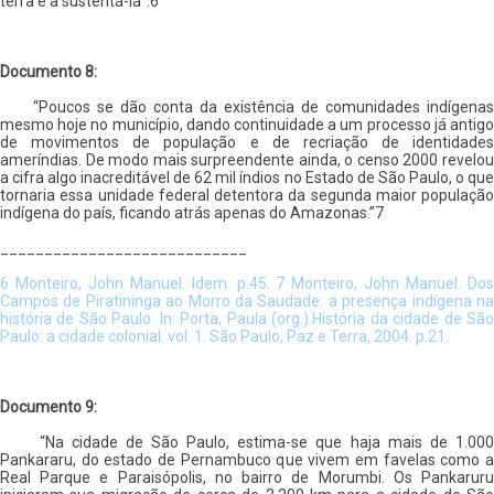
terra e a sustentá-la”.6
Documento 8:
“Poucos se dão conta da existência de comunidades indígenas
mesmo hoje no município, dando continuidade a um processo já antigo
de movimentos de população e de recriação de identidades
ameríndias. De modo mais surpreendente ainda, o censo 2000 revelou
a cifra algo inacreditável de 62 mil índios no Estado de São Paulo, o que
tornaria essa unidade federal detentora da segunda maior população
indígena do país, ficando atrás apenas do Amazonas.”7
____________________________
6 Monteiro, John Manuel. Idem. p.45. 7 Monteiro, John Manuel. Dos
Campos de Piratininga ao Morro da Saudade: a presença indígena na
história de São Paulo. In: Porta, Paula (org.).História da cidade de São
Paulo: a cidade colonial. vol. 1. São Paulo, Paz e Terra, 2004. p.21.
Documento 9:
“Na cidade de São Paulo, estima-se que haja mais de 1.000
Pankararu, do estado de Pernambuco que vivem em favelas como a
Real Parque e Paraisópolis, no bairro de Morumbi. Os Pankaruru