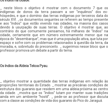
Os índios na cidade.
_ neste bloco o objetivo é mostrar com o documento 7 que os
indígenas de donos da terra passam a ser “inquilinos” dos ex-
hóspedes, e que o domínio das terras indígenas por terceiros data do
século XVI. _os documentos seguintes se referem ao tempo presente
e aos “índios” que estão vivendo nas cidades, na maioria dos casos
devido à usurpação de suas terras. O objetivo é mostrar que, ao
contrário do que comumente pensamos, há milhares de “índios” na
cidade, certamente que em número extremamente menor que na
época do “desembarque”, mas que é uma população ativa, que luta por
espaço e sofre com os problemas relacionados à questão da terra, da
moradia, e, sobretudo do preconceito. _ sugerimos nesse bloco que o
professor promova um debate a partir do tema.
Os índios da Aldeia Tekoa Pyau.
_ objetivo mostrar a quantidade das terras indígenas em relação às
proporções territoriais do Estado. _ mostrar as precárias condições de
estrutura dos guaranis que residem em uma aldeia próxima ao centro
da cidade. _mostra que os “índios” lutam por manter suas tradições
ainda em um ambiente “hostil”. _ pede-se ao professor que discuta
com a classe as condições de vida dos guaranis do Pico do Jaraguá.