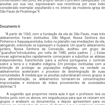
convertessem seu povo, ele próprio sendo o primeiro catequizado. Os
jesuítas por sua vez, expressaram sua reverência por esse índio
considerado exemplar sepultando-o no interior da modesta igreja de
São Paulo de Piratininga.”4
Documento 6:
“A partir de 1560, com a fundação da vila de São Paulo, mais três
aldeamentos foram instituídos: São Miguel, Nossa Senhora dos
Pinheiros e Itaquaquecetuba, todos no planalto nas imediações da vila,
abrigando, sobretudo os tupiniquim e Guaianá. Um quarto aldeamento
jurídico, Nossa Senhora da Conceição, acolheu um grupo de
“guarulhos”introduzidos, por volta de 1580, pelos padres. (....) Estas
novas aglomerações rapidamente começaram a substituir as aldeias
independentes, transferindo para a esfera portuguesa o controle
sobre a terra e o trabalho indígena. Em princípio instituídas com a
intenção de proteger as populações indígenas, na verdade os
aldeamentos aceleraram o processo de desintegração de suas
comunidades. À medida que os jesuítas subordinaram novos grupos à
sua administração, os aldeamentos tornaram-se concentrações
improvisadas e instáveis de índios provenientes de sociedades
distintas.”5
A sugestão que propomos nesta aula é que o professor leia os
textos junto com os alunos, em seguida peça para que se reúnam em
grupos e analisem os documentos, e depois apresentem para os