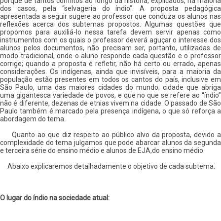
porquê de tantos conflitos ao longo da história, explicados, na maioria
dos casos, pela “selvageria do índio”. A proposta pedagógica
apresentada a seguir sugere ao professor que conduza os alunos nas
reflexões acerca dos subtemas propostos. Algumas questões que
propomos para auxiliá-lo nessa tarefa devem servir apenas como
instrumentos com os quais o professor deverá aguçar o interesse dos
alunos pelos documentos, não precisam ser, portanto, utilizadas de
modo tradicional, onde o aluno responde cada questão e o professor
corrige; quando a proposta é refletir, não há certo ou errado, apenas
considerações. Os indígenas, ainda que invisíveis, para a maioria da
população estão presentes em todos os cantos do país, inclusive em
São Paulo, uma das maiores cidades do mundo; cidade que abriga
uma gigantesca variedade de povos, e que no que se refere ao “índio”
não é diferente, dezenas de etnias vivem na cidade. O passado de São
Paulo também é marcado pela presença indígena, o que só reforça a
abordagem do tema.
Quanto ao que diz respeito ao público alvo da proposta, devido a
complexidade do tema julgamos que pode abarcar alunos da segunda
e terceira série do ensino médio e alunos de EJA,do ensino médio.
Abaixo explicaremos detalhadamente o objetivo de cada subtema:
O lugar do índio na sociedade atual: