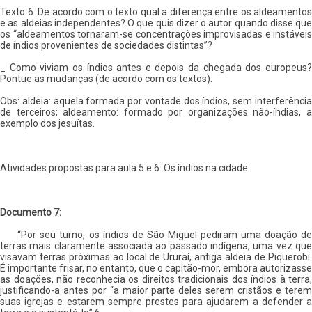
Texto 6: De acordo com o texto qual a diferença entre os aldeamentos
e as aldeias independentes? O que quis dizer o autor quando disse que
os “aldeamentos tornaram-se concentrações improvisadas e instáveis
de índios provenientes de sociedades distintas”?
_ Como viviam os índios antes e depois da chegada dos europeus?
Pontue as mudanças (de acordo com os textos).
Obs: aldeia: aquela formada por vontade dos índios, sem interferência
de terceiros; aldeamento: formado por organizações não-índias, a
exemplo dos jesuítas.
Atividades propostas para aula 5 e 6: Os índios na cidade.
Documento 7:
“Por seu turno, os índios de São Miguel pediram uma doação de
terras mais claramente associada ao passado indígena, uma vez que
visavam terras próximas ao local de Ururaí, antiga aldeia de Piquerobi.
É importante frisar, no entanto, que o capitão-mor, embora autorizasse
as doações, não reconhecia os direitos tradicionais dos índios à terra,
justificando-a antes por “a maior parte deles serem cristãos e terem
suas igrejas e estarem sempre prestes para ajudarem a defender a