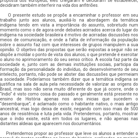
proposta dos europeus; eles chegaram e decidiram se estabelecer,
decidiram também interferir na vida dos anfitriões.
O presente estudo se propõe a encaminhar o professor em seu
trabalho junto aos alunos, auxiliá-lo na abordagem da temática
indígena tendo em vista a importância do assunto, sobretudo num
momento como o de agora onde debates acirrados acerca do lugar do
indígena na sociedade brasileira é motivo de acirradas discussões nos
meios de comunicação, e onde a falta de informação da população
sobre o assunto faz com que interesses de grupos manipulem a sua
opinião. O objetivo das propostas que serão expostas a seguir não se
dispõe a moldar o ponto de vista dos alunos; o que pretende é exercitar
o aluno no aprimoramento do seu senso crítico. A escola faz parte da
sociedade e, junto com as demais instituições sociais, participa da
formação da personalidade do indivíduo, do desenvolvimento de seu
intelecto, portanto, não pode se abster das discussões que permeiam
a sociedade. Poderíamos também dizer que a temática indígena se
justifica na sala de aula pela necessidade de valorizar as origens do
Brasil, mas isso não seria muito diferente do que já ocorre, onde o
“índio” é visto como coisa do passado e geralmente está presente no
ensino de História apenas nos anos inicias que sucedem o
“desembarque”; é aclamado como o habitante nativo, o mais antigo
ancestral, mas logo deixa de existir, negando com isso mais de 500
anos de resistência e luta pela vida. Pretendemos, portanto, mostrar
que o índio existe, está em todos os lugares, e não apenas nas
distantes aldeias que aparecem nos documentários.
Pretendemos propor ao professor que leve os alunos a entender o