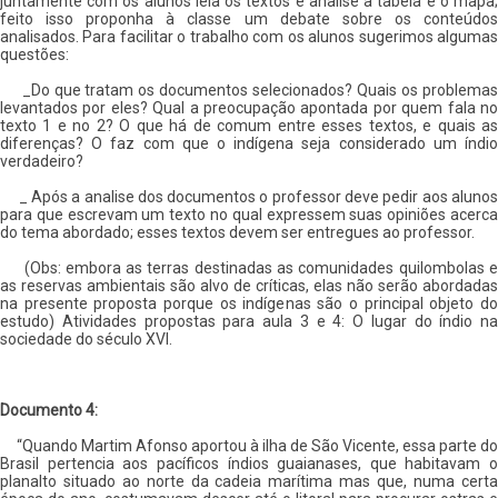
juntamente com os alunos leia os textos e analise a tabela e o mapa;
feito isso proponha à classe um debate sobre os conteúdos
analisados. Para facilitar o trabalho com os alunos sugerimos algumas
questões:
_Do que tratam os documentos selecionados? Quais os problemas
levantados por eles? Qual a preocupação apontada por quem fala no
texto 1 e no 2? O que há de comum entre esses textos, e quais as
diferenças? O faz com que o indígena seja considerado um índio
verdadeiro?
_ Após a analise dos documentos o professor deve pedir aos alunos
para que escrevam um texto no qual expressem suas opiniões acerca
do tema abordado; esses textos devem ser entregues ao professor.
(Obs: embora as terras destinadas as comunidades quilombolas e
as reservas ambientais são alvo de críticas, elas não serão abordadas
na presente proposta porque os indígenas são o principal objeto do
estudo) Atividades propostas para aula 3 e 4: O lugar do índio na
sociedade do século XVI.
Documento 4:
“Quando Martim Afonso aportou à ilha de São Vicente, essa parte do
Brasil pertencia aos pacíficos índios guaianases, que habitavam o
planalto situado ao norte da cadeia marítima mas que, numa certa