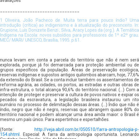
avaliações
________________________________
1 Oliveira, João Pacheco de. Muita terra para pouco índio? Uma
introdução (crítica) ao indigenismo e à atualização do preconceito. In:
Grupione, Luís Donizete Benzi ; Silva, Aracy Lopes da (org.). A Temática
Indígena na Escola: novos subsídios para professores de 1º e2º grau.
MEC/ MARI/ UNESCO, Brasília, 1995. p.61.
nunca levam em conta a parcela do território que não é nem será
explorada, porque já foi demarcada para proteção ambiental ou de
grupos específicos da população. Áreas de preservação ecológica,
reservas indígenas e supostos antigos quilombos abarcam, hoje, 77,6%
da extensão do Brasil. Se a conta incluir também os assentamentos de
reforma agrária, as cidades, os portos, as estradas e outras obras de
infra-estrutura, o total alcança 90,6% do território nacional. (...) Com a
intenção de proteger e preservar a cultura de povos nativos e expiar os
pecados da escravatura, a legislação brasileira instaurou um rito
sumário no processo de delimitação dessas áreas. (...) Índio que não é
índio, negro que não é negro, reservas que abrangem quase 80% do
território nacional e podem alcançar uma área ainda maior: o Brasil é
mesmo um país único. Para espertinhos e espertalhões.
(fonte:
http://veja.abril.com.br/050510/farra-antropologia-p-
154.shtml
. Especial: A farra da antropologia oportunista. Leonardo