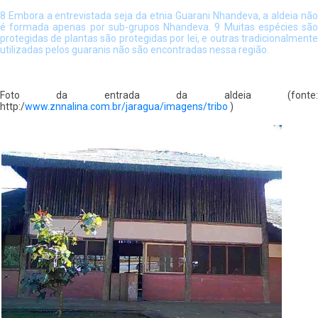
8 Embora a entrevistada seja da etnia Guarani Nhandeva, a aldeia não
é formada apenas por sub-grupos Nhandeva. 9 Muitas espécies são
protegidas de plantas são protegidas por lei, e outras tradicionalmente
utilizadas pelos guaranis não são encontradas nessa região.
Foto da entrada da aldeia (fonte:
http:/
www.znnalina.com.br/jaragua/imagens/tribo
)