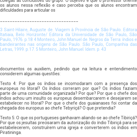
colegas as conclusões do grupo. O objetivo é que o professor oriente
os alunos nessa reflexão e caso perceba que os alunos encontram
dificuldades para articular os
________________________________
3 Saint-Hilaire, Auguste de. Viagem à Província de São Paulo. Editora
Itatiaia, Belo Horizonte/ Editora da Universidade de São Paulo, São
Paulo, 1976. p.18 4 Monteiro, John Manuel de. Negros da Terra: índios e
bandeirantes nas origens de São Paulo. São Paulo, Companhia das
Letras, 1999. p.17. 5 Monteiro, John Manuel. Idem. p. 43
documentos os auxiliem, pedindo que na leitura e entendimento
considerem algumas questões:
Texto 4: Por que os índios se incomodaram com a presença dos
europeus no litoral? Os índios correram por que? Os índios faziam
parte de uma comunidade organizada? Por que? Por que o chefe dos
índios achou um insulto os europeus desembarcarem e desejarem se
estabelecer no litoral? Por que o chefe dos guaianases foi contar da
chegada dos europeus ao chefe Tebyriçá? O que pretendia?
Texto 5: O que os portugueses ganhavam aliando-se ao chefe Tibiriçá?
Por que os jesuítas precisaram da autorização do índio Tibiriçá para se
estabelecerem, construírem uma igreja e converterem os índios em
Piratininga.