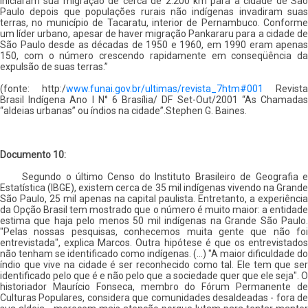
iniciaram sua migração de cerca de 2.200 km para a cidade de São
Paulo depois que populações rurais não indígenas invadiram suas
terras, no município de Tacaratu, interior de Pernambuco. Conforme
um líder urbano, apesar de haver migração Pankararu para a cidade de
São Paulo desde as décadas de 1950 e 1960, em 1990 eram apenas
150, com o número crescendo rapidamente em conseqüência da
expulsão de suas terras.”
(fonte: http:/
www.funai.gov.br/ultimas/revista_7htm#001
Revista
Brasil Indígena Ano I N° 6 Brasília/ DF Set-Out/2001 “As Chamadas
“aldeias urbanas” ou índios na cidade”.Stephen G. Baines.
Documento 10:
Segundo o último Censo do Instituto Brasileiro de Geografia e
Estatística (IBGE), existem cerca de 35 mil indígenas vivendo na Grande
São Paulo, 25 mil apenas na capital paulista. Entretanto, a experiência
da Opção Brasil tem mostrado que o número é muito maior: a entidade
estima que haja pelo menos 50 mil indígenas na Grande São Paulo.
"Pelas nossas pesquisas, conhecemos muita gente que não foi
entrevistada", explica Marcos. Outra hipótese é que os entrevistados
não tenham se identificado como indígenas. (...) "A maior dificuldade do
índio que vive na cidade é ser reconhecido como tal. Ele tem que ser
identificado pelo que é e não pelo que a sociedade quer que ele seja". O
historiador Maurício Fonseca, membro do Fórum Permanente de
Culturas Populares, considera que comunidades desaldeadas - fora de