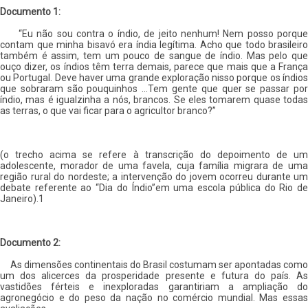
Documento 1:
“Eu não sou contra o índio, de jeito nenhum! Nem posso porque
contam que minha bisavó era índia legítima. Acho que todo brasileiro
também é assim, tem um pouco de sangue de índio. Mas pelo que
ouço dizer, os índios têm terra demais, parece que mais que a França
ou Portugal. Deve haver uma grande exploração nisso porque os índios
que sobraram são pouquinhos ...Tem gente que quer se passar por
índio, mas é igualzinha a nós, brancos. Se eles tomarem quase todas
as terras, o que vai ficar para o agricultor branco?”
(o trecho acima se refere à transcrição do depoimento de um
adolescente, morador de uma favela, cuja família migrara de uma
região rural do nordeste; a intervenção do jovem ocorreu durante um
debate referente ao “Dia do Índio”em uma escola pública do Rio de
Janeiro).1
Documento 2:
As dimensões continentais do Brasil costumam ser apontadas como
um dos alicerces da prosperidade presente e futura do país. As
vastidões férteis e inexploradas garantiriam a ampliação do
agronegócio e do peso da nação no comércio mundial. Mas essas