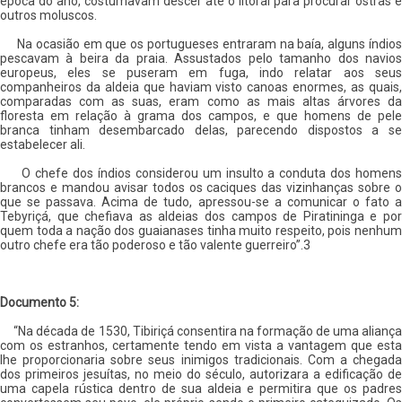
época do ano, costumavam descer até o litoral para procurar ostras e
outros moluscos.
Na ocasião em que os portugueses entraram na baía, alguns índios
pescavam à beira da praia. Assustados pelo tamanho dos navios
europeus, eles se puseram em fuga, indo relatar aos seus
companheiros da aldeia que haviam visto canoas enormes, as quais,
comparadas com as suas, eram como as mais altas árvores da
floresta em relação à grama dos campos, e que homens de pele
branca tinham desembarcado delas, parecendo dispostos a se
estabelecer ali.
O chefe dos índios considerou um insulto a conduta dos homens
brancos e mandou avisar todos os caciques das vizinhanças sobre o
que se passava. Acima de tudo, apressou-se a comunicar o fato a
Tebyriçá, que chefiava as aldeias dos campos de Piratininga e por
quem toda a nação dos guaianases tinha muito respeito, pois nenhum
outro chefe era tão poderoso e tão valente guerreiro”.3
Documento 5:
“Na década de 1530, Tibiriçá consentira na formação de uma aliança
com os estranhos, certamente tendo em vista a vantagem que esta
lhe proporcionaria sobre seus inimigos tradicionais. Com a chegada
dos primeiros jesuítas, no meio do século, autorizara a edificação de
uma capela rústica dentro de sua aldeia e permitira que os padres