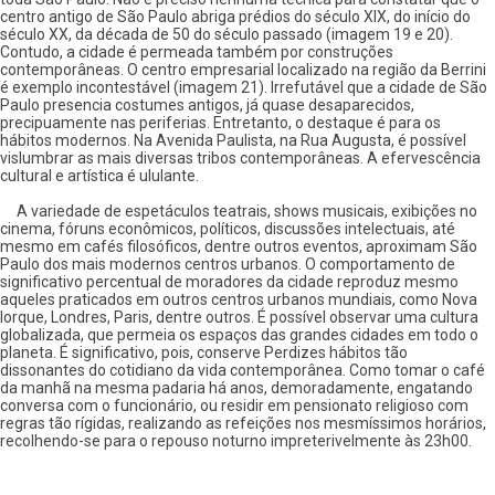
centro antigo de São Paulo abriga prédios do século XIX, do início do
século XX, da década de 50 do século passado (imagem 19 e 20).
Contudo, a cidade é permeada também por construções
contemporâneas. O centro empresarial localizado na região da Berrini
é exemplo incontestável (imagem 21). Irrefutável que a cidade de São
Paulo presencia costumes antigos, já quase desaparecidos,
precipuamente nas periferias. Entretanto, o destaque é para os
hábitos modernos. Na Avenida Paulista, na Rua Augusta, é possível
vislumbrar as mais diversas tribos contemporâneas. A efervescência
cultural e artística é ululante.
A variedade de espetáculos teatrais, shows musicais, exibições no
cinema, fóruns econômicos, políticos, discussões intelectuais, até
mesmo em cafés filosóficos, dentre outros eventos, aproximam São
Paulo dos mais modernos centros urbanos. O comportamento de
significativo percentual de moradores da cidade reproduz mesmo
aqueles praticados em outros centros urbanos mundiais, como Nova
Iorque, Londres, Paris, dentre outros. É possível observar uma cultura
globalizada, que permeia os espaços das grandes cidades em todo o
planeta. É significativo, pois, conserve Perdizes hábitos tão
dissonantes do cotidiano da vida contemporânea. Como tomar o café
da manhã na mesma padaria há anos, demoradamente, engatando
conversa com o funcionário, ou residir em pensionato religioso com
regras tão rígidas, realizando as refeições nos mesmíssimos horários,
recolhendo-se para o repouso noturno impreterivelmente às 23h00.