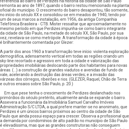
referência ao bairro de Perdizes na história da cidade de São Paulo
remonta ao ano de 1897, quando o bairro restou mencionado na planta
oficial do município. O crescimento do bairro desapontou, tão somente,
no início do século XX e consolidou-se em meados de 1940, tendo por
um de seus marcos a instalação, em 1956, da antiga Companhia
Telefônica Brasileira - CTB. Mister ressaltar que aproximadamente no
mesmo período em que Perdizes impunha-se como bairro integrante
da cidade de São Paulo, na metade do século XX, São Paulo, por sua
vez, revelava-se como metrópole. A transformação da cidade à época
é brilhantemente comentada por Glezer:
A partir dos anos 1960 a transformação teve início: violenta exploração
demográfica, adensamento vertical em todas as regiões criando um
sky-line recortado e agressivo em toda a cidade e valorização das
propriedades imobiliárias deslocando parte dos habitantes para novas
áreas. (...) a construção de grandes viadutos e avenidas de fundo de
vale, acelerando a destruição das áreas verdes; e a invasão das
várzeas dos córregos, ribeirões e rios. (GLEZER, Raquel, Chão de Terra
e outros ensaios sobre São Paulo, p. 20.)
Em que pese tenha o crescimento de Perdizes deslanchado nos
primórdios do século pretérito, atualmente ainda se expande o bairro.
Assevera a funcionária da Imobiliária Samuel Carvalho Imóveis
Administração S/C LTDA, a qual prefere manter-se no anonimato, que
Perdizes é um únicos bairros próximos ao centro da cidade de São
Paulo que ainda possui espaço para crescer. Observa a profissional que
a demanda por condomínios de alto padrão no município de São Paulo
é elevadíssima, mas que as grandes construtoras não conseguem