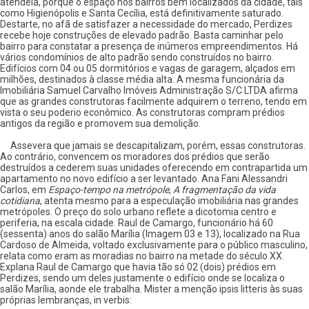
atendêla, porque o espaço nos bairros bem localizados da cidade, tais
como Higienópolis e Santa Cecília, está definitivamente saturado.
Destarte, no afã de satisfazer a necessidade do mercado, Perdizes
recebe hoje construções de elevado padrão. Basta caminhar pelo
bairro para constatar a presença de inúmeros empreendimentos. Há
vários condomínios de alto padrão sendo construídos no bairro.
Edifícios com 04 ou 05 dormitórios e vagas de garagem, alçados em
milhões, destinados à classe média alta. A mesma funcionária da
Imobiliária Samuel Carvalho Imóveis Administração S/C LTDA afirma
que as grandes construtoras facilmente adquirem o terreno, tendo em
vista o seu poderio econômico. As construtoras compram prédios
antigos da região e promovem sua demolição.
Assevera que jamais se descapitalizam, porém, essas construtoras.
Ao contrário, convencem os moradores dos prédios que serão
destruídos a cederem suas unidades oferecendo em contrapartida um
apartamento no novo edifício a ser levantado. Ana Fani Alessandri
Carlos, em
Espaço-tempo na metrópole
,
A fragmentação da vida
cotidiana
, atenta mesmo para a especulação imobiliária nas grandes
metrópoles. O preço do solo urbano reflete a dicotomia centro e
periferia, na escala cidade. Raul de Camargo, funcionário há 60
(sessenta) anos do salão Marília (Imagem 03 e 13), localizado na Rua
Cardoso de Almeida, voltado exclusivamente para o público masculino,
relata como eram as moradias no bairro na metade do século XX.
Explana Raul de Camargo que havia tão só 02 (dois) prédios em
Perdizes, sendo um deles justamente o edifício onde se localiza o
salão Marília, aonde ele trabalha. Mister a menção ipsis litteris às suas
próprias lembranças, in verbis: