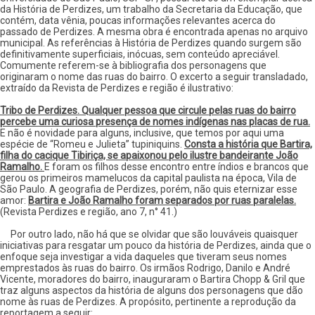
da História de Perdizes, um trabalho da Secretaria da Educação, que
contém, data vênia, poucas informações relevantes acerca do
passado de Perdizes. A mesma obra é encontrada apenas no arquivo
municipal. As referências à História de Perdizes quando surgem são
definitivamente superficiais, inócuas, sem conteúdo apreciável.
Comumente referem-se à bibliografia dos personagens que
originaram o nome das ruas do bairro. O excerto a seguir transladado,
extraído da Revista de Perdizes e região é ilustrativo:
Tribo de Perdizes. Qualquer pessoa que circule pelas ruas do bairro
percebe uma curiosa presença de nomes indígenas nas placas de rua.
E não é novidade para alguns, inclusive, que temos por aqui uma
espécie de “Romeu e Julieta” tupiniquins.
Consta a história que Bartira,
filha do cacique Tibiriça, se apaixonou pelo ilustre bandeirante João
Ramalho.
E foram os filhos desse encontro entre índios e brancos que
gerou os primeiros mamelucos da capital paulista na época, Vila de
São Paulo. A geografia de Perdizes, porém, não quis eternizar esse
amor:
Bartira e João Ramalho foram separados por ruas paralelas.
(Revista Perdizes e região, ano 7, n° 41.)
Por outro lado, não há que se olvidar que são louváveis quaisquer
iniciativas para resgatar um pouco da história de Perdizes, ainda que o
enfoque seja investigar a vida daqueles que tiveram seus nomes
emprestados às ruas do bairro. Os irmãos Rodrigo, Danilo e André
Vicente, moradores do bairro, inauguraram o Bartira Chopp & Gril que
traz alguns aspectos da história de alguns dos personagens que dão
nome às ruas de Perdizes. A propósito, pertinente a reprodução da
reportagem a seguir: