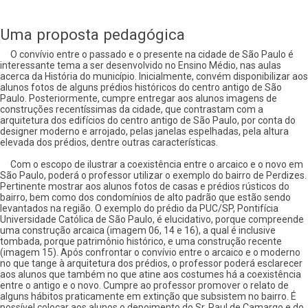
Uma proposta pedagógica
O convívio entre o passado e o presente na cidade de São Paulo é
interessante tema a ser desenvolvido no Ensino Médio, nas aulas
acerca da História do município. Inicialmente, convém disponibilizar aos
alunos fotos de alguns prédios históricos do centro antigo de São
Paulo. Posteriormente, cumpre entregar aos alunos imagens de
construções recentíssimas da cidade, que contrastam com a
arquitetura dos edifícios do centro antigo de São Paulo, por conta do
designer moderno e arrojado, pelas janelas espelhadas, pela altura
elevada dos prédios, dentre outras características.
Com o escopo de ilustrar a coexistência entre o arcaico e o novo em
São Paulo, poderá o professor utilizar o exemplo do bairro de Perdizes.
Pertinente mostrar aos alunos fotos de casas e prédios rústicos do
bairro, bem como dos condomínios de alto padrão que estão sendo
levantados na região. O exemplo do prédio da PUC/SP, Pontifícia
Universidade Católica de São Paulo, é elucidativo, porque compreende
uma construção arcaica (imagem 06, 14 e 16), a qual é inclusive
tombada, porque patrimônio histórico, e uma construção recente
(imagem 15). Após confrontar o convívio entre o arcaico e o moderno
no que tange à arquitetura dos prédios, o professor poderá esclarecer
aos alunos que também no que atine aos costumes há a coexistência
entre o antigo e o novo. Cumpre ao professor promover o relato de
alguns hábitos praticamente em extinção que subsistem no bairro. É
possível colocar aos alunos o depoimento do Sr. Raul de Camargo e do