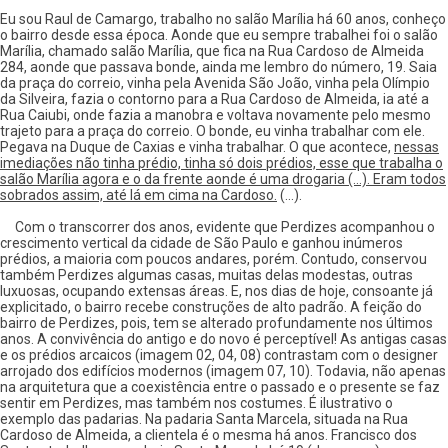
Eu sou Raul de Camargo, trabalho no salão Marília há 60 anos, conheço
o bairro desde essa época. Aonde que eu sempre trabalhei foi o salão
Marília, chamado salão Marília, que fica na Rua Cardoso de Almeida
284, aonde que passava bonde, ainda me lembro do número, 19. Saia
da praça do correio, vinha pela Avenida São João, vinha pela Olímpio
da Silveira, fazia o contorno para a Rua Cardoso de Almeida, ia até a
Rua Caiubi, onde fazia a manobra e voltava novamente pelo mesmo
trajeto para a praça do correio. O bonde, eu vinha trabalhar com ele.
Pegava na Duque de Caxias e vinha trabalhar. O que acontece,
nessas
imediações não tinha prédio, tinha só dois prédios, esse que trabalha o
salão Marília agora e o da frente aonde é uma drogaria (...). Eram todos
sobrados assim, até lá em cima na Cardoso.
(...).
Com o transcorrer dos anos, evidente que Perdizes acompanhou o
crescimento vertical da cidade de São Paulo e ganhou inúmeros
prédios, a maioria com poucos andares, porém. Contudo, conservou
também Perdizes algumas casas, muitas delas modestas, outras
luxuosas, ocupando extensas áreas. E, nos dias de hoje, consoante já
explicitado, o bairro recebe construções de alto padrão. A feição do
bairro de Perdizes, pois, tem se alterado profundamente nos últimos
anos. A convivência do antigo e do novo é perceptível! As antigas casas
e os prédios arcaicos (imagem 02, 04, 08) contrastam com o designer
arrojado dos edifícios modernos (imagem 07, 10). Todavia, não apenas
na arquitetura que a coexistência entre o passado e o presente se faz
sentir em Perdizes, mas também nos costumes. É ilustrativo o
exemplo das padarias. Na padaria Santa Marcela, situada na Rua
Cardoso de Almeida, a clientela é o mesma há anos. Francisco dos