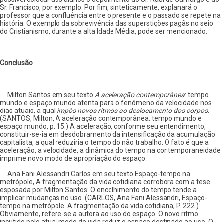
Sr. Francisco, por exemplo. Por fim, sinteticamente, explanará o
professor que a confluência entre o presente e o passado se repete na
história. O exemplo da sobrevivência das superstições pagãs no seio
do Cristianismo, durante a alta Idade Média, pode ser mencionado.
Conclusão
Milton Santos em seu texto
A aceleração contemporânea
: tempo
mundo e espaço mundo atenta para o fenômeno da velocidade nos
dias atuais, a qual
impôs novos ritmos ao deslocamento dos corpos
.
(SANTOS, Milton, A aceleração contemporânea: tempo mundo e
espaço mundo, p. 15.) A aceleração, conforme seu entendimento,
constituir-se-ia em desdobramento da intensificação da acumulação
capitalista, a qual reduziria o tempo do não trabalho. O fato é que a
aceleração, a velocidade, a dinâmica do tempo na contemporaneidade
imprime novo modo de apropriação do espaço.
Ana Fani Alessandri Carlos em seu texto Espaço-tempo na
metrópole, A fragmentação da vida cotidiana corrobora com a tese
esposada por Milton Santos: O encolhimento do tempo tende a
implicar mudanças no uso. (CARLOS, Ana Fani Alessandri, Espaço-
tempo na metrópole. A fragmentação da vida cotidiana, P. 222.)
Obviamente, refere-se a autora ao uso do espaço. O novo ritmo
incutido pelo atual modo de vida reduz o espaço destinado ao uso. O