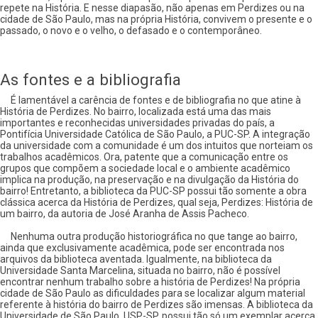
repete na História. E nesse diapasão, não apenas em Perdizes ou na
cidade de São Paulo, mas na própria História, convivem o presente e o
passado, o novo e o velho, o defasado e o contemporâneo.
As fontes e a bibliografia
É lamentável a carência de fontes e de bibliografia no que atine à
História de Perdizes. No bairro, localizada está uma das mais
importantes e reconhecidas universidades privadas do país, a
Pontifícia Universidade Católica de São Paulo, a PUC-SP. A integração
da universidade com a comunidade é um dos intuitos que norteiam os
trabalhos acadêmicos. Ora, patente que a comunicação entre os
grupos que compõem a sociedade local e o ambiente acadêmico
implica na produção, na preservação e na divulgação da História do
bairro! Entretanto, a biblioteca da PUC-SP possui tão somente a obra
clássica acerca da História de Perdizes, qual seja, Perdizes: História de
um bairro, da autoria de José Aranha de Assis Pacheco.
Nenhuma outra produção historiográfica no que tange ao bairro,
ainda que exclusivamente acadêmica, pode ser encontrada nos
arquivos da biblioteca aventada. Igualmente, na biblioteca da
Universidade Santa Marcelina, situada no bairro, não é possível
encontrar nenhum trabalho sobre a história de Perdizes! Na própria
cidade de São Paulo as dificuldades para se localizar algum material
referente à história do bairro de Perdizes são imensas. A biblioteca da
Universidade de São Paulo, USP-SP, possui tão só um exemplar acerca