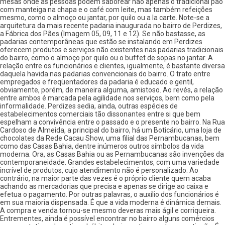
mesas onde as pessoas podem saborear não apenas o tradicional pão
com manteiga na chapa e o café com leite, mas também refeições
mesmo, como o almoço ou jantar, por quilo ou a la carte. Note-se a
arquitetura da mais recente padaria inaugurada no bairro de Perdizes,
a Fábrica dos Pães (Imagem 05, 09, 11 e 12). Se não bastasse, as
padarias contemporâneas que estão se instalando em Perdizes
oferecem produtos e serviços não existentes nas padarias tradicionais
do bairro, como o almoço por quilo ou o buffet de sopas no jantar. A
relação entre os funcionários e clientes, igualmente, é bastante diversa
daquela havida nas padarias convencionais do bairro. O trato entre
empregados e freqüentadores da padaria é educado e gentil,
obviamente, porém, de maneira alguma, amistoso. Ao revés, a relação
entre ambos é marcada pela agilidade nos serviços, bem como pela
informalidade. Perdizes sedia, ainda, outras espécies de
estabelecimentos comerciais tão dissonantes entre si que bem
espelham a convivência entre o passado e o presente no bairro. Na Rua
Cardoso de Almeida, a principal do bairro, há um Boticário, uma loja de
chocolates da Rede Cacau Show, uma filial das Pernambucanas, bem
como das Casas Bahia, dentre inúmeros outros símbolos da vida
moderna. Ora, as Casas Bahia ou as Pernambucanas são invenções da
contemporaneidade. Grandes estabelecimentos, com uma variedade
incrível de produtos, cujo atendimento não é personalizado. Ao
contrário, na maior parte das vezes é o próprio cliente quem acaba
achando as mercadorias que precisa e apenas se dirige ao caixa e
efetua o pagamento. Por outras palavras, o auxílio dos funcionários é
em sua maioria dispensada. É que a vida moderna é dinâmica demais.
A compra e venda tornou-se mesmo deveras mais ágil e corriqueira.
Entrementes, ainda é possível encontrar no bairro alguns comércios