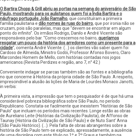
O Bartira Chopp & Grill abriu as portas na semana do aniversário de São
Paulo, mostrando para os aulistanos quem foi a Índia Bartira e o
náufrago português João Ramalho
, que constituíram a primeira
família paulistana e
dão nomes às ruas do bairro
, que por ironia não se
cruzam, pois são paralelas, mas que “devem se encontrar em algum
ponto do infinito”. Os irmãos Rodrigo, Danilo e André Vicente são
responsáveis pelo bar. “Como crescemos no bairro,
queríamos
resgatar um pouco da história dos arredores como um presente para a
cidade
”, comenta André Vicente. (...) os clientes vão saber quem foi
Cardoso de Almeida, Ministro Godói, Professor Afonso Bovero, Claro
Marcondes Homem de Mello, com histórias contadas nos jogos
americanos.(Revista Perdizes e região, ano 7, n° 42.)
Conveniente indagar se parcas também são as fontes e a bibliografia
no que concerne à História da própria cidade de São Paulo. A respeito,
imprescindível a alusão às lições de Maria de Lourdes Monaco Janotti,
in verbis:
À primeira vista, a impressão que tem o pesquisador é de que há uma
considerável pobreza bibliográfica sobre São Paulo, no período
Republicano. Constata-se facilmente que inexistem “Histórias de São
Paulo” que incluam os períodos mais recentes. Longe estão as obras
de Aureliano Leite (Histórias da Civilização Paulista), de Affonso de
Taunay (História da Civilização de São Paulo) e de Nuto Sant’ Anna
(São Paulo Histórico). (...). Pela falta de obras abrangentes sobre a
história de São Paulo tem-se explicado, apressadamente, a ausência
de uma disciplina com este título no 1º e 2º Graus e também na