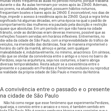
muitas vezes freqüenta as aulas no período noturno, porque trabalha
durante o dia. As aulas terminam por vezes após às 23h00. Ademais,
os jovens, na atualidade, inegável, possuem hábitos noturnos,
freqüentam boates e bares após às 24h00. É inconcebível, nos dias de
hoje, impedir o acesso à residência após às 23h00. Quiçá a regra tinha
significado há algumas décadas, em uma época na qual o padrão de
comportamento das mulheres era pautado pela discrição e restrição
quase que absolutas. Em um período em que não havia na cidade
trânsito, onde as distâncias eram deveras menores, possível que as
refeições fossem servidas em horários inflexíveis. Entrementes, no
dia-adia da cidade de São Paulo, com a imprevisibilidade do tráfico de
veículos, na imensidão das distâncias, fixar de maneira impreterível o
horário do café da manhã, almoço e jantar, sem qualquer
maleabilidade é, indubitavelmente, no mínimo, anacrônico. Em síntese,
não que se olvidar da convivência entre o antigo e o novo no bairro de
Perdizes, seja na arquitetura, seja nos costumes, o bairro abriga
diversas temporalidades. Resta aduzir se a coexistência entre o
presente e o passado em Perdizes é fenômeno exclusivo ou reproduz
a realidade da própria cidade de São Paulo e mesmo da História.
A convivência entre o passado e o presente
na cidade de São Paulo
Não há como negar que esse fenômeno que experimenta Perdizes,
qual seja, o convício entre o arcaico e o novo, é também sentido em
toda São Paulo. Não é preciso nenhuma técnica para constatar que o