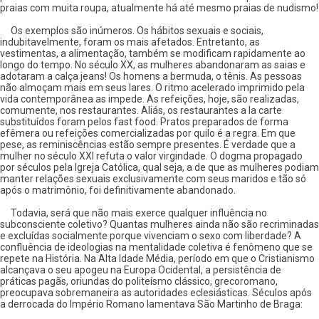
praias com muita roupa, atualmente há até mesmo praias de nudismo!
Os exemplos são inúmeros. Os hábitos sexuais e sociais,
indubitavelmente, foram os mais afetados. Entretanto, as
vestimentas, a alimentação, também se modificam rapidamente ao
longo do tempo. No século XX, as mulheres abandonaram as saias e
adotaram a calça jeans! Os homens a bermuda, o tênis. As pessoas
não almoçam mais em seus lares. O ritmo acelerado imprimido pela
vida contemporânea as impede. As refeições, hoje, são realizadas,
comumente, nos restaurantes. Aliás, os restaurantes a la carte
substituídos foram pelos fast food. Pratos preparados de forma
efêmera ou refeições comercializadas por quilo é a regra. Em que
pese, as reminiscências estão sempre presentes. É verdade que a
mulher no século XXI refuta o valor virgindade. O dogma propagado
por séculos pela Igreja Católica, qual seja, a de que as mulheres podiam
manter relações sexuais exclusivamente com seus maridos e tão só
após o matrimônio, foi definitivamente abandonado.
Todavia, será que não mais exerce qualquer influência no
subconsciente coletivo? Quantas mulheres ainda não são recriminadas
e excluídas socialmente porque vivenciam o sexo com liberdade? A
confluência de ideologias na mentalidade coletiva é fenômeno que se
repete na História. Na Alta Idade Média, período em que o Cristianismo
alcançava o seu apogeu na Europa Ocidental, a persistência de
práticas pagãs, oriundas do politeísmo clássico, grecoromano,
preocupava sobremaneira as autoridades eclesiásticas. Séculos após
a derrocada do Império Romano lamentava São Martinho de Braga: