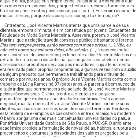
o que é difícil, porque eu sempre tenho, eu garanto a mercadoria que
elas querem em poucos dias, porque tenho os mesmos fornecedores
há muitos anos e então posso conseguir isso. (...). Eu sei sim o nome de
muitas clientes, porque elas compram comigo faz tempo, né?
Entretanto, José Vicente Martins atenta que uma parcela de sua
clientela, embora diminuta, é sim constituída por jovens. Estudantes da
Faculdade de Moda Santa Marcelina. Assevera, porém, o José Vicente
Martins, que a relação travada com esse público é bastante diferente.
Elas tem sempre pressa, estão sempre com muita pressa (...).Não, eu
não sei o nome de nenhuma delas, não sei não. (...).
Imperioso notar
que o comércio de aviamentos pertencente a José Vicente Martins é o
retrato de uma época distante, na qual pequenos estabelecimentos
ofereciam os produtos e serviços aos moradores, cujo atendimento
era realizado pelos próprios proprietários, algumas vezes com o auxílio
de algum preposto que permanecia trabalhando para o titular do
comércio por muitos anos. O próprio José Vicente Martins conta com o
trabalho de Lúcia Ramos há 07 (sete) anos. A parceria é bem sucedida
e tudo indica que permanecerá ela ao lado do Sr. José Vicente Martins
pelos próximos anos. O vínculo entre a clientela e o pequeno
proprietário que explora a sua atividade econômica é não apenas
negocial, mas também afetivo. José Vicente Martins conhece suas
clientes, as chama pelo nome, sabe de suas preferências. Perdizes
está repleta de exemplos da coexistência entre o arcaico e o moderno.
O bairro abriga uma das mais conceituadas universidades do país, a
Pontifícia Universidade Católica de São Paulo, a PUC-SP. O ambiente
acadêmico propicia a formulação de novas idéias, hábitos, a ruptura de
preconceitos e costumes já dissociados dos valores pregados pela