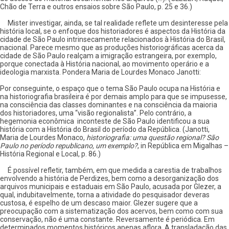
Chão de Terra e outros ensaios sobre São Paulo, p. 25 e 36.)
Mister investigar, ainda, se tal realidade reflete um desinteresse pela
história local, se o enfoque dos historiadores é aspectos da História da
cidade de São Paulo intrinsecamente relacionados à História do Brasil,
nacional. Parece mesmo que as produções historiográficas acerca da
cidade de São Paulo realçam a imigração estrangeira, por exemplo,
porque conectada à História nacional, ao movimento operário e a
ideologia marxista. Pondera Maria de Lourdes Monaco Janotti:
Por conseguinte, o espaço que o tema São Paulo ocupa na História e
na historiografia brasileira é por demais amplo para que se impusesse,
na consciência das classes dominantes e na consciência da maioria
dos historiadores, uma “visão regionalista”. Pelo contrário, a
hegemonia econômica inconteste de São Paulo identificou a sua
história com a História do Brasil do período da República. (Janotti,
Maria de Lourdes Monaco,
historiografia: uma questão regional? São
Paulo no período republicano, um exemplo?
, in República em Migalhas –
História Regional e Local, p. 86.)
É possível refletir, também, em que medida a carestia de trabalhos
envolvendo a história de Perdizes, bem como a desorganização dos
arquivos municipais e estaduais em São Paulo, acusada por Glezer, a
qual, indubitavelmente, torna a atividade do pesquisador deveras
custosa, é espelho de um descaso maior. Glezer sugere que a
preocupação com a sistematização dos acervos, bem como com sua
conservação, não é uma constante. Reversamente é periódica. Em
determinados momentos históricos apenas aflora. A transladação das