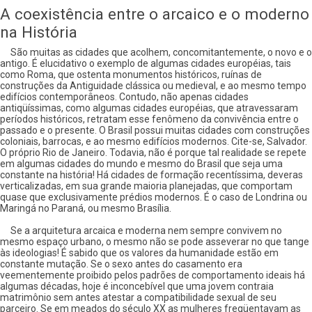
A coexistência entre o arcaico e o moderno
na História
São muitas as cidades que acolhem, concomitantemente, o novo e o
antigo. É elucidativo o exemplo de algumas cidades européias, tais
como Roma, que ostenta monumentos históricos, ruínas de
construções da Antiguidade clássica ou medieval, e ao mesmo tempo
edifícios contemporâneos. Contudo, não apenas cidades
antiqüíssimas, como algumas cidades européias, que atravessaram
períodos históricos, retratam esse fenômeno da convivência entre o
passado e o presente. O Brasil possui muitas cidades com construções
coloniais, barrocas, e ao mesmo edifícios modernos. Cite-se, Salvador.
O próprio Rio de Janeiro. Todavia, não é porque tal realidade se repete
em algumas cidades do mundo e mesmo do Brasil que seja uma
constante na história! Há cidades de formação recentíssima, deveras
verticalizadas, em sua grande maioria planejadas, que comportam
quase que exclusivamente prédios modernos. É o caso de Londrina ou
Maringá no Paraná, ou mesmo Brasília.
Se a arquitetura arcaica e moderna nem sempre convivem no
mesmo espaço urbano, o mesmo não se pode asseverar no que tange
às ideologias! É sabido que os valores da humanidade estão em
constante mutação. Se o sexo antes do casamento era
veementemente proibido pelos padrões de comportamento ideais há
algumas décadas, hoje é inconcebível que uma jovem contraia
matrimônio sem antes atestar a compatibilidade sexual de seu
parceiro. Se em meados do século XX as mulheres freqüentavam as