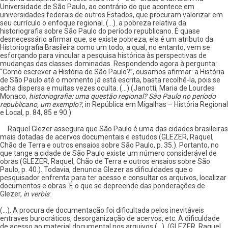
Universidade de São Paulo, ao contrário do que acontece em
universidades federais de outros Estados, que procuram valorizar em
seu currículo o enfoque regional. (...). a pobreza relativa da
historiografia sobre São Paulo do período republicano. É quase
desnecessário afirmar que, se existe pobreza, ela é um atributo da
Historiografia Brasileira como um todo, a qual, no entanto, vem se
esforçando para vincular a pesquisa histórica às perspectivas de
mudanças das classes dominadas. Respondendo agora à pergunta:
“Como escrever a História de São Paulo?”, ousamos afirmar: a História
de São Paulo até o momento já está escrita, basta recolhê-la, pois se
acha dispersa e muitas vezes oculta. (...) (Janotti, Maria de Lourdes
Monaco,
historiografia: uma questão regional? São Paulo no período
republicano, um exemplo?
, in República em Migalhas – História Regional
e Local, p. 84, 85 e 90.)
Raquel Glezer assegura que São Paulo é uma das cidades brasileiras
mais dotadas de acervos documentais e estudos (GLEZER, Raquel,
Chão de Terra e outros ensaios sobre São Paulo, p. 35.). Portanto, no
que tange a cidade de São Paulo existe um número considerável de
obras (GLEZER, Raquel, Chão de Terra e outros ensaios sobre São
Paulo, p. 40.). Todavia, denuncia Glezer as dificuldades que o
pesquisador enfrenta para ter acesso e consultar os arquivos, localizar
documentos e obras. É o que se depreende das ponderações de
Glezer,
in verbis
:
(...). A procura de documentação foi dificultada pelos inevitáveis
entraves burocráticos, desorganização de acervos, etc. A dificuldade
de acesso ao material documental nos arquivos (...). (GLEZER, Raquel,