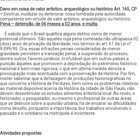
Dano em coisa de valor artístico, arqueológico ou histórico
Art. 165, CP
–
Destruir, inutilizar ou deteriorar coisa tombada pela autoridade
competente em virtude de valor artístico, arqueológico ou histórico:
Pena – detenção, de 06 meses a 02 anos, e multa.
É sabido que o Brasil qualifica alguns delitos como de menor
potencial ofensivo. São aqueles cuja pena cominada não ultrapassa 02
(dois) anos de privação da liberdade, nos termos do art. 61 da Lei n°
9.099/95. Ora, essas infrações penais consideradas de menor
gravidade permitem a transação penal, a suspensão do processo,
dentre outros favores jurídicos. Irrefutável que em outros países a
punição àqueles que promovem a depredação do patrimônio histórico
nacional é bem mais rigorosa, o que em última medida denota a
preocupação mais acentuada com a preservação da História. Por fim,
mister salientar que a defasagem de produções historiográficas no
que concerne a História de Perdizes, bem como os problemas relativos
ao material disponível acerca da História da cidade de São Paulo, não
devem desestimular os estudos atinentes à História local. Ao revés, o
historiador, o pesquisador, ou mesmo o profissional de outras áreas
que se debruce sobre a questão urbana, há de encarar as dificuldades
como desafio, porquanto a importância dos trabalhos envolvendo o
passado e o cotidiano na metrópole é inconteste.
Atividades propostas