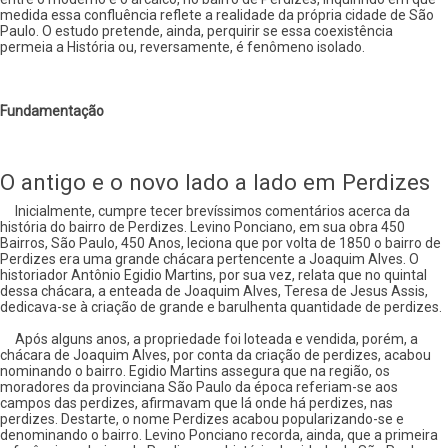
medida essa confluência reflete a realidade da própria cidade de São
Paulo. O estudo pretende, ainda, perquirir se essa coexistência
permeia a História ou, reversamente, é fenômeno isolado.
Fundamentação
O antigo e o novo lado a lado em Perdizes
Inicialmente, cumpre tecer brevíssimos comentários acerca da
história do bairro de Perdizes. Levino Ponciano, em sua obra 450
Bairros, São Paulo, 450 Anos, leciona que por volta de 1850 o bairro de
Perdizes era uma grande chácara pertencente a Joaquim Alves. O
historiador Antônio Egidio Martins, por sua vez, relata que no quintal
dessa chácara, a enteada de Joaquim Alves, Teresa de Jesus Assis,
dedicava-se à criação de grande e barulhenta quantidade de perdizes.
Após alguns anos, a propriedade foi loteada e vendida, porém, a
chácara de Joaquim Alves, por conta da criação de perdizes, acabou
nominando o bairro. Egidio Martins assegura que na região, os
moradores da provinciana São Paulo da época referiam-se aos
campos das perdizes, afirmavam que lá onde há perdizes, nas
perdizes. Destarte, o nome Perdizes acabou popularizando-se e
denominando o bairro. Levino Ponciano recorda, ainda, que a primeira