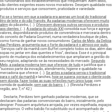
os funcionários dos estabelecimentos que freqüentam. Além disso,
são clientes exigentes esses novos moradores. Desejam qualidade nos
produtos e serviços que consomem, praticidade e variedade.
Foi-se o tempo em que a padaria era apenas um local do tradicional
litro de leite e do pão francês. As padarias modernas oferecem muito
além
do pãozinho, (...).
Oferecem diversos outros serviços e produtos
aos clientes.
(...).
A padaria do século XXI
consolida sua força e agrega
valores, disponibilizando produtos de conveniência e mercearia dentro
do conceito de Padaria Gourmet, numa verdadeira boutique de pães,
como forma de ganhar novos consumidores.
Carlos de Melo, da Delícia
das Perdizes, argumenta que o forte da padaria é o almoço por quilo.
“Serviços café da manhã com Buffet completo todos os dias, além das
sopas no jantar em dias quentes e frios”, destaca. Esse é o principal
ponto de mudança dos estabelecimentos que ampliaram a gestão do
seu negócio, adaptando-se às necessidades do mercado.
Segundo
Melo, a padaria moderna tem que oferecer de tudo
e justifica que o
“sucesso parte da inovação, atendimento, higiene e qualidade na
mercadoria que oferece. (...).
Se antes a padaria servia o tradicional
para o café da manhã
e lanches,
hoje se supera, porque o cliente pode,
sem dúvida, fazer todas as suas refeições num único lugar
, com
comida de qualidade,
sem sair do bairro.
(...). (Revista Perdizes e
região, ano 7, n° 42.)
Destarte, Perdizes tem ganhado padarias modernas, que se
destacam das padarias convencionais do bairro, inicialmente, pelo
designer. Possuem arquitetura arrojada, por vezes espelhada, espaços
amplíssimos. O velho balcão foi substituído ou é acompanhado de