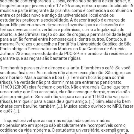
sociedade contemporânea. O local, como não poderia deixar de ser, é
freqüentado por jovens entre 17 e 26 anos, em sua quase totalidade. A
música é parte integrante da prainha, como é conhecida a confluência
entre os prédios novo e antigo da universidade, local onde os
estudantes praticam a sociabilidade. A descontração é a marca do
lugar. Não poderia haver clima mais favorável para a discussão de
temas deveras controvertidos e polêmicos, como a legalização do
aborto, a descriminalização do uso de drogas, a permissibilidade legal
para a união formal entre homossexuais, dentre outros. Contudo, a
mesma Perdizes que acolhe a Pontifícia Universidade Católica de São
Paulo abriga o Pensionato das Madres na Rua Cardoso de Almeida.
Juliana, 23 anos, ex-estudante da PUC-SP, é moradora da residência e
garante que as regras são bastante rígidas:
Tem horário para servir o almoço e a janta. E também o café. Se você
se atrasa fica sem. As madres não abrem exceção não. São rigorosas
com horário. Mas a comida é boa (...). Tem sim horário para dormir
(risos). Na verdade não pra dormir, mas pra entrar no pensionato.
11h00 (23h00) elas fecham o portão. Não entra mais. Eu sei que tem
uma madre que fica acordada, ela não consegue dormir, mas ela não
abre pra ninguém. Se você não vai para casa até 11h00 não vai mais
(risos), tem que ir para a casa de algum amigo. (...). Sim, elas são bem
chatas com barulho, também (...). Música acabo ouvindo no MP3, fazer
o quê? (...).
Inquestionável que as normas estipuladas pelas madres
no pensionato em apreço são absolutamente incompatíveis com o
cotidiano da vida moderna. O estudante universitário, exempli gratia,