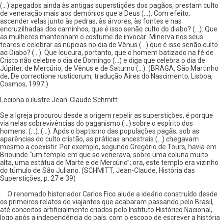
(...) apegados ainda às antigas superstições dos pagãos, prestam culto
de veneração mais aos demônios que a Deus (...). Com efeito,
ascender velas junto às pedras, às árvores, às fontes e nas
encruzilhadas dos caminhos, que é isso senão culto do diabo? (...). Que
as mulheres mantenham o costume de invocar Minerva nos seus
teares e celebrar as núpcias no dia de Vênus (...) que é isso senão culto
ao Diabo? (...). Que loucura, portanto, que o homem batizado na fé de
Cristo não celebre o dia de Domingo (...) e diga que celebra o dia de
Júpiter, de Mercúrio, de Vênus e de Saturno (...). (BRAGA, São Martinho
de, De correctione rusticorum, tradução Aires do Nascimento, Lisboa,
Cosmos, 1997.)
Leciona o ilustre Jean-Claude Schmitt:
Se a Igreja procurou desde a origem repelir as superstições, é porque
via nelas sobrevivências do paganismo (...) sobre o espírito dos
homens. (...). (...). Após o baptismo das populações pagãs; sob as
aparências do culto cristão, as práticas ancestrais (...) chegavam
mesmo a coexistir. Por exemplo, segundo Gregório de Tours, havia em
Briounde “um templo em que se venerava, sobre uma coluna muito
alta, uma estátua de Marte e de Mercúrio”; ora, este templo era vizinho
do túmulo de São Juliano. (SCHMITT, Jean-Claude, História das
Superstições, p. 27 e 39)
O renomado historiador Carlos Fico alude a ideário construído desde
os primeiros relatos de viajantes que acabaram passando pelo Brasil,
até conceitos artificialmente criados pelo Instituto Histórico Nacional,
logo após a independência do país, com o escopo de escrever a história