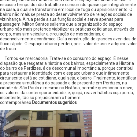
escasso tempo do não trabalho é consumido quase que integralmente
na casa, a qual se transforma em local de fuga ou aprisionamento. O
bairro não mais se presta ao desenvolvimento de relações sociais de
vizinhança. A rua perde a sua função social e serve apenas para
passagem. Milton Santos salienta que a organização do espaço
urbano não mais pretende viabilizar as práticas cotidianas, através do
corpo, mas sim veicular a circulação de mercadorias, o
desenvolvimento econômico. Daí a construção de grandes avenidas de
fluxo rápido. O espaço urbano perdeu, pois, valor de uso e adquiriu valor
de troca.
Tornou-se mercadoria. Trata-se do consumo do espaço. É nesse
diapasão que resgatar a história dos bairros, especialmente a História
do bairro de Perdizes, é de descomunal importância, porque contribui
para restaurar a identidade com o espaço urbano que intimamente
circunscrito está ao cotidiano, qual seja, o bairro. Finalmente, identificar
a presença simultânea do passado e do presente em Perdizes, na
cidade de São Paulo e mesmo na História, permite questionar o novo,
os valores da contemporaneidade, e, quiçá, reaver hábitos cuja perda,
inconteste, tão só prejudicaram o homem
contemporâneo.
Documentos sugeridos