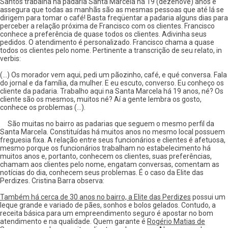
Santos trabalha na padaria Santa Marcela há 19 (dezenove) anos e
assegura que todas as manhãs são as mesmas pessoas que até lá se
dirigem para tomar o café! Basta freqüentar a padaria alguns dias para
perceber a relação próxima de Francisco com os clientes. Francisco
conhece a preferência de quase todos os clientes. Adivinha seus
pedidos. O atendimento é personalizado. Francisco chama a quase
todos os clientes pelo nome. Pertinente a transcrição de seu relato, in
verbis:
(...) Os morador vem aqui, pedi um pãozinho, café, e qué conversa. Fala
do jornal e da família, da mulher. E eu escuto, converso. Eu conheço os
cliente da padaria. Trabalho aqui na Santa Marcela há 19 anos, né? Os
cliente são os mesmos, muitos né? Aí a gente lembra os gosto,
conhece os problemas (...).
São muitas no bairro as padarias que seguem o mesmo perfil da
Santa Marcela. Constituídas há muitos anos no mesmo local possuem
freguesia fixa. A relação entre seus funcionários e clientes é afetuosa,
mesmo porque os funcionários trabalham no estabelecimento há
muitos anos e, portanto, conhecem os clientes, suas preferências,
chamam aos clientes pelo nome, engatam conversas, comentam as
notícias do dia, conhecem seus problemas. É o caso da Elite das
Perdizes. Cristina Barra observa:
Também há cerca de 30 anos no bairro, a Elite das Perdizes
possui um
leque grande e variado de pães, sonhos e bolos gelados. Contudo, a
receita básica para um empreendimento seguro é apostar no bom
atendimento e na qualidade. Quem garante é
Rogério Matias de