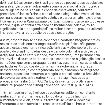
do Brasil. Idéias como a do Brasil grande que possui todos os subsídios
para alcançar o desenvolvimento econômico e social, a democracia
racial vigente no país desde a época da escravatura, conforme
preconizou Gilberto Freire, a cordialidade e alegria do povo brasileiro,
permaneceram no inconsciente coletivo e perduram até hoje. Carlos
Fico, em sua obra
Reinventando o Otimismo
, perscruta como todo esse
ideário, o qual continua arraigado na mentalidade coletiva, foi re-
significado pela propaganda política militar e em seu proveito utilizado.
Imprescindível a reprodução de suas elucubrações:
Assim, embora não se possa conhecer e controlar integralmente os
nexos relacionais entre a longa duração e o episódico, não parece
abusivo estabelecer uma vinculação entre as visões sobre o futuro
positivo do Brasil, fundadas desde o período colonial, e a dicção da
Aerp/ARP. Não se está supondo, evidentemente, uma permanência
imutável de discursos perenes, mas a constante re-significação desses
conteúdos, que com a propaganda militar, assumiram características
particulares. Os tópicos do otimismo – a exuberância natural, a
democracia racial, o congraçamento social, a harmônica integração
nacional, o passado incruento, a alegria, a cordialidade e a festividade
do povo brasileiro, entre outros – foram re-significados pela
propaganda militar (...). (FICO, Carlos, Reinventando o Otimismo –
Ditadura, propaganda e imaginário social no Brasil, p. 76 e 147.)
Em síntese, irrefragável que os costumes estão em constante
mutação. Transformam-se, ao longo do tempo, os hábitos
alimentares, sexuais, sociais, a forma de se vestir, a ideologia.
Entretanto, a persistência de resquícios explícita ou implicitamente se