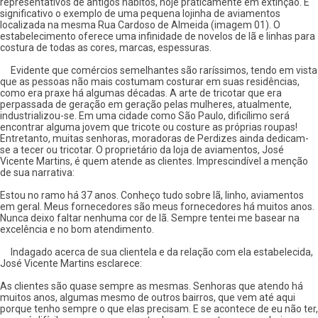
representativos de antigos hábitos, hoje praticamente em extinção. É
significativo o exemplo de uma pequena lojinha de aviamentos
localizada na mesma Rua Cardoso de Almeida (imagem 01). O
estabelecimento oferece uma infinidade de novelos de lã e linhas para
costura de todas as cores, marcas, espessuras.
Evidente que comércios semelhantes são raríssimos, tendo em vista
que as pessoas não mais costumam costurar em suas residências,
como era praxe há algumas décadas. A arte de tricotar que era
perpassada de geração em geração pelas mulheres, atualmente,
industrializou-se. Em uma cidade como São Paulo, dificílimo será
encontrar alguma jovem que tricote ou costure as próprias roupas!
Entretanto, muitas senhoras, moradoras de Perdizes ainda dedicam-
se a tecer ou tricotar. O proprietário da loja de aviamentos, José
Vicente Martins, é quem atende as clientes. Imprescindível a menção
de sua narrativa:
Estou no ramo há 37 anos. Conheço tudo sobre lã, linho, aviamentos
em geral. Meus fornecedores são meus fornecedores há muitos anos.
Nunca deixo faltar nenhuma cor de lã. Sempre tentei me basear na
excelência e no bom atendimento.
Indagado acerca de sua clientela e da relação com ela estabelecida,
José Vicente Martins esclarece:
As clientes são quase sempre as mesmas. Senhoras que atendo há
muitos anos, algumas mesmo de outros bairros, que vem até aqui
porque tenho sempre o que elas precisam. E se acontece de eu não ter,