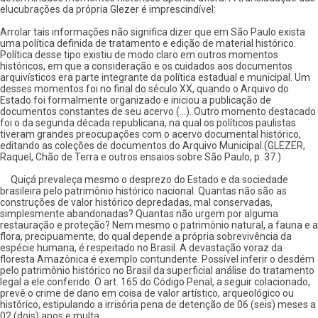
elucubrações da própria Glezer é imprescindível:
Arrolar tais informações não significa dizer que em São Paulo exista
uma política definida de tratamento e edição de material histórico.
Política desse tipo existiu de modo claro em outros momentos
históricos, em que a consideração e os cuidados aos documentos
arquivísticos era parte integrante da política estadual e municipal. Um
desses momentos foi no final do século XX, quando o Arquivo do
Estado foi formalmente organizado e iniciou a publicação de
documentos constantes de seu acervo (...). Outro momento destacado
foi o da segunda década republicana, na qual os políticos paulistas
tiveram grandes preocupações com o acervo documental histórico,
editando as coleções de documentos do Arquivo Municipal.(GLEZER,
Raquel, Chão de Terra e outros ensaios sobre São Paulo, p. 37.)
Quiçá prevaleça mesmo o desprezo do Estado e da sociedade
brasileira pelo patrimônio histórico nacional. Quantas não são as
construções de valor histórico depredadas, mal conservadas,
simplesmente abandonadas? Quantas não urgem por alguma
restauração e proteção? Nem mesmo o patrimônio natural, a fauna e a
flora, precipuamente, do qual depende a própria sobrevivência da
espécie humana, é respeitado no Brasil. A devastação voraz da
floresta Amazônica é exemplo contundente. Possível inferir o desdém
pelo patrimônio histórico no Brasil da superficial análise do tratamento
legal a ele conferido. O art. 165 do Código Penal, a seguir colacionado,
prevê o crime de dano em coisa de valor artístico, arqueológico ou
histórico, estipulando a irrisória pena de detenção de 06 (seis) meses a
02 (dois) anos e multa.