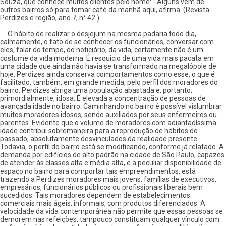
Souza, que conhece muitos clientes pelo nome: - Alguns vem de
outros bairros só para tomar café da manhã aqui, afirma.
(Revista
Perdizes e região, ano 7, n° 42.)
O hábito de realizar o desjejum na mesma padaria todo dia,
calmamente, o fato de se conhecer os funcionários, conversar com
eles, falar do tempo, do noticiário, da vida, certamente não é um
costume da vida moderna. É resquício de uma vida mais pacata em
uma cidade que ainda não havia se transformado na megalópole de
hoje. Perdizes ainda conserva comportamentos como esse, o que é
facilitado, também, em grande medida, pelo perfil dos moradores do
bairro. Perdizes abriga uma população abastada e, portanto,
primordialmente, idosa. É elevada a concentração de pessoas de
avançada idade no bairro. Caminhando no bairro é possível vislumbrar
muitos moradores idosos, sendo auxiliados por seus enfermeiros ou
parentes. Evidente que o volume de moradores com adiantadíssima
idade contribui sobremaneira para a reprodução de hábitos do
passado, absolutamente desvinculados da realidade presente.
Todavia, o perfil do bairro está se modificando, conforme já relatado. A
demanda por edifícios de alto padrão na cidade de São Paulo, capazes
de atender às classes alta e média alta, e a peculiar disponibilidade de
espaço no bairro para comportar tais empreendimentos, está
trazendo a Perdizes moradores mais jovens, famílias de executivos,
empresários, funcionários públicos ou profissionais liberais bem
sucedidos. Tais moradores dependem de estabelecimentos
comerciais mais ágeis, informais, com produtos diferenciados. A
velocidade da vida contemporânea não permite que essas pessoas se
demorem nas refeições, tampouco constituam qualquer vínculo com