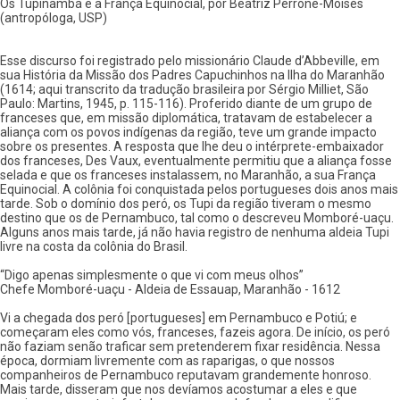
Os Tupinambá e a França Equinocial, por Beatriz Perrone-Moisés
(antropóloga, USP)
Esse discurso foi registrado pelo missionário Claude d’Abbeville, em
sua História da Missão dos Padres Capuchinhos na Ilha do Maranhão
(1614; aqui transcrito da tradução brasileira por Sérgio Milliet, São
Paulo: Martins, 1945, p. 115-116). Proferido diante de um grupo de
franceses que, em missão diplomática, tratavam de estabelecer a
aliança com os povos indígenas da região, teve um grande impacto
sobre os presentes. A resposta que lhe deu o intérprete-embaixador
dos franceses, Des Vaux, eventualmente permitiu que a aliança fosse
selada e que os franceses instalassem, no Maranhão, a sua França
Equinocial. A colônia foi conquistada pelos portugueses dois anos mais
tarde. Sob o domínio dos peró, os Tupi da região tiveram o mesmo
destino que os de Pernambuco, tal como o descreveu Momboré-uaçu.
Alguns anos mais tarde, já não havia registro de nenhuma aldeia Tupi
livre na costa da colônia do Brasil.
“Digo apenas simplesmente o que vi com meus olhos”
Chefe Momboré-uaçu - Aldeia de Essauap, Maranhão - 1612
Vi a chegada dos peró [portugueses] em Pernambuco e Potiú; e
começaram eles como vós, franceses, fazeis agora. De início, os peró
não faziam senão traficar sem pretenderem fixar residência. Nessa
época, dormiam livremente com as raparigas, o que nossos
companheiros de Pernambuco reputavam grandemente honroso.
Mais tarde, disseram que nos devíamos acostumar a eles e que