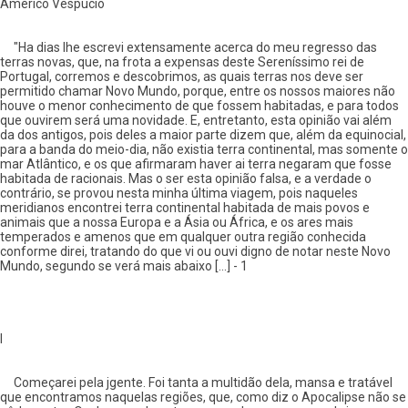
Américo Vespúcio
"Ha dias lhe escrevi extensamente acerca do meu regresso das
terras novas, que, na frota a expensas deste Sereníssimo rei de
Portugal, corremos e descobrimos, as quais terras nos deve ser
permitido chamar Novo Mundo, porque, entre os nossos maiores não
houve o menor conhecimento de que fossem habitadas, e para todos
que ouvirem será uma novidade. E, entretanto, esta opinião vai além
da dos antigos, pois deles a maior parte dizem que, além da equinocial,
para a banda do meio-dia, não existia terra continental, mas somente o
mar Atlântico, e os que afirmaram haver ai terra negaram que fosse
habitada de racionais. Mas o ser esta opinião falsa, e a verdade o
contrário, se provou nesta minha última viagem, pois naqueles
meridianos encontrei terra continental habitada de mais povos e
animais que a nossa Europa e a Ásia ou África, e os ares mais
temperados e amenos que em qualquer outra região conhecida
conforme direi, tratando do que vi ou ouvi digno de notar neste Novo
Mundo, segundo se verá mais abaixo [...] - 1
I
Começarei pela jgente. Foi tanta a multidão dela, mansa e tratável
que encontramos naquelas regiões, que, como diz o Apocalipse não se