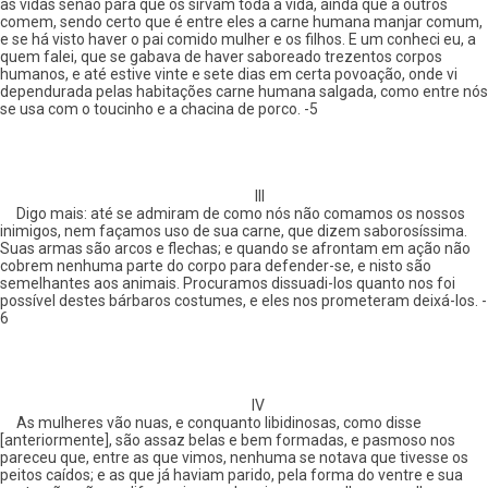
as vidas senão para que os sirvam toda a vida, ainda que a outros
comem, sendo certo que é entre eles a carne humana manjar comum,
e se há visto haver o pai comido mulher e os filhos. E um conheci eu, a
quem falei, que se gabava de haver saboreado trezentos corpos
humanos, e até estive vinte e sete dias em certa povoação, onde vi
dependurada pelas habitações carne humana salgada, como entre nós
se usa com o toucinho e a chacina de porco. -5
III
Digo mais: até se admiram de como nós não comamos os nossos
inimigos, nem façamos uso de sua carne, que dizem saborosíssima.
Suas armas são arcos e flechas; e quando se afrontam em ação não
cobrem nenhuma parte do corpo para defender-se, e nisto são
semelhantes aos animais. Procuramos dissuadi-los quanto nos foi
possível destes bárbaros costumes, e eles nos prometeram deixá-los. -
6
IV
As mulheres vão nuas, e conquanto libidinosas, como disse
[anteriormente], são assaz belas e bem formadas, e pasmoso nos
pareceu que, entre as que vimos, nenhuma se notava que tivesse os
peitos caídos; e as que já haviam parido, pela forma do ventre e sua