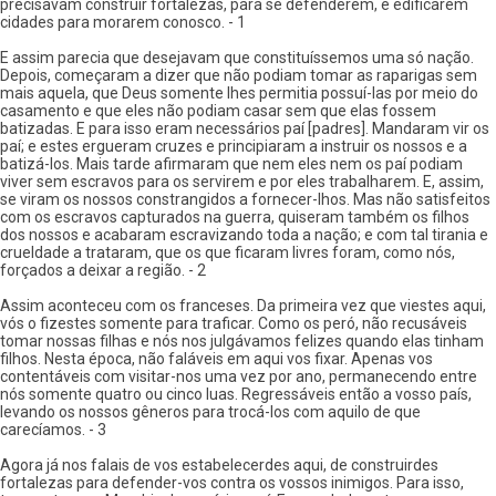
precisavam construir fortalezas, para se defenderem, e edificarem
cidades para morarem conosco. - 1
E assim parecia que desejavam que constituíssemos uma só nação.
Depois, começaram a dizer que não podiam tomar as raparigas sem
mais aquela, que Deus somente lhes permitia possuí-las por meio do
casamento e que eles não podiam casar sem que elas fossem
batizadas. E para isso eram necessários paí [padres]. Mandaram vir os
paí; e estes ergueram cruzes e principiaram a instruir os nossos e a
batizá-los. Mais tarde afirmaram que nem eles nem os paí podiam
viver sem escravos para os servirem e por eles trabalharem. E, assim,
se viram os nossos constrangidos a fornecer-lhos. Mas não satisfeitos
com os escravos capturados na guerra, quiseram também os filhos
dos nossos e acabaram escravizando toda a nação; e com tal tirania e
crueldade a trataram, que os que ficaram livres foram, como nós,
forçados a deixar a região. - 2
Assim aconteceu com os franceses. Da primeira vez que viestes aqui,
vós o fizestes somente para traficar. Como os peró, não recusáveis
tomar nossas filhas e nós nos julgávamos felizes quando elas tinham
filhos. Nesta época, não faláveis em aqui vos fixar. Apenas vos
contentáveis com visitar-nos uma vez por ano, permanecendo entre
nós somente quatro ou cinco luas. Regressáveis então a vosso país,
levando os nossos gêneros para trocá-los com aquilo de que
carecíamos. - 3
Agora já nos falais de vos estabelecerdes aqui, de construirdes
fortalezas para defender-vos contra os vossos inimigos. Para isso,