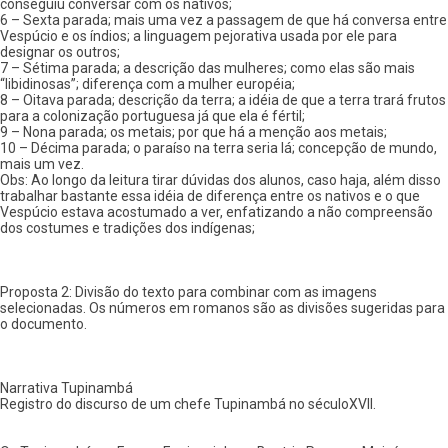
conseguiu conversar com os nativos;
6 – Sexta parada; mais uma vez a passagem de que há conversa entre
Vespúcio e os índios; a linguagem pejorativa usada por ele para
designar os outros;
7 – Sétima parada; a descrição das mulheres; como elas são mais
“libidinosas”; diferença com a mulher européia;
8 – Oitava parada; descrição da terra; a idéia de que a terra trará frutos
para a colonização portuguesa já que ela é fértil;
9 – Nona parada; os metais; por que há a menção aos metais;
10 – Décima parada; o paraíso na terra seria lá; concepção de mundo,
mais um vez.
Obs: Ao longo da leitura tirar dúvidas dos alunos, caso haja, além disso
trabalhar bastante essa idéia de diferença entre os nativos e o que
Vespúcio estava acostumado a ver, enfatizando a não compreensão
dos costumes e tradições dos indígenas;
Proposta 2: Divisão do texto para combinar com as imagens
selecionadas. Os números em romanos são as divisões sugeridas para
o documento.
Narrativa Tupinambá
Registro do discurso de um chefe Tupinambá no séculoXVII.