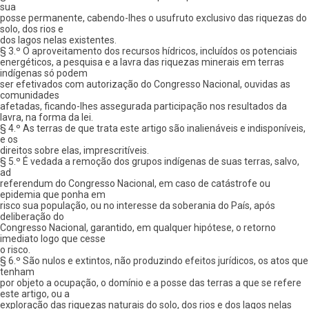
sua
posse permanente, cabendo-lhes o usufruto exclusivo das riquezas do
solo, dos rios e
dos lagos nelas existentes.
§ 3.º O aproveitamento dos recursos hídricos, incluídos os potenciais
energéticos, a pesquisa e a lavra das riquezas minerais em terras
indígenas só podem
ser efetivados com autorização do Congresso Nacional, ouvidas as
comunidades
afetadas, ficando-lhes assegurada participação nos resultados da
lavra, na forma da lei.
§ 4.º As terras de que trata este artigo são inalienáveis e indisponíveis,
e os
direitos sobre elas, imprescritíveis.
§ 5.º É vedada a remoção dos grupos indígenas de suas terras, salvo,
ad
referendum do Congresso Nacional, em caso de catástrofe ou
epidemia que ponha em
risco sua população, ou no interesse da soberania do País, após
deliberação do
Congresso Nacional, garantido, em qualquer hipótese, o retorno
imediato logo que cesse
o risco.
§ 6.º São nulos e extintos, não produzindo efeitos jurídicos, os atos que
tenham
por objeto a ocupação, o domínio e a posse das terras a que se refere
este artigo, ou a
exploração das riquezas naturais do solo, dos rios e dos lagos nelas