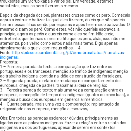
trouxestes um Morubixaba e vários paí. Em verdade, estamos
satisfeitos, mas os peró fizeram o mesmo.
Depois da chegada dos paí, plantastes cruzes como os peró. Começais
agora a instruir e batizar tal qual eles fizeram; dizeis que não podeis
tomar nossas filhas senão por esposas e após terem sido batizadas. O
mesmo diziam os peró. Como estes, vós não queríeis escravos, a
princípio; agora os pedis e quereis como eles no fim. Não creio,
entretanto, que tenhais o mesmo fito que os peró; aliás, isso não me
atemoriza, pois velho como estou nada mais temo. Digo apenas
simplesmente o que vi com meus olhos. – 4
Fonte:
http://pib.socioambiental.org/pt/c/no-brasil-atual/narrativas-
indigenas…
Proposta:
1 – Primeira parada do texto; a comparação que faz entre os
portugueses e os franceses; menção ao tráfico de indígenas; menção
ao trabalho indígena, contida na idéia de construção de fortalezas;
2 – Segunda parada; o relato de mudança no comportamento dos
europeus; chegada de padres, trabalhar a idéia de religião;
3 – Terceira parada do texto; mais uma vez a comparação entre os
europeus; concepção de tempo dos indígenas (quatro ou cinco luas); a
menção a busca dos europeus em gêneros alimentícios;
4 – Quarta parada; mais uma vez a comparação; implantação da
religiosidade dos europeus; menção a escravos;
Obs: Em todas as paradas esclarecer dúvidas, principalmente as
ligadas com as palavras indígenas. Fazer a relação entre o relato dos
indígenas e o dos portugueses, apesar de serem em contextos