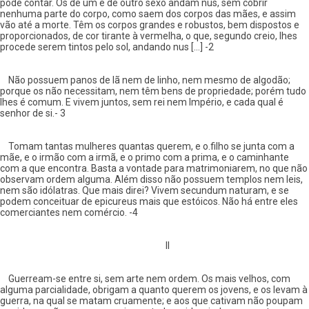
pôde contar. Os de um e de outro sexo andam nus, sem cobrir
nenhuma parte do corpo, como saem dos corpos das mães, e assim
vão até a morte. Têm os corpos grandes e robustos, bem dispostos e
proporcionados, de cor tirante à vermelha, o que, segundo creio, lhes
procede serem tintos pelo sol, andando nus [...] -2
Não possuem panos de lã nem de linho, nem mesmo de algodão;
porque os não necessitam, nem têm bens de propriedade; porém tudo
lhes é comum. E vivem juntos, sem rei nem Império, e cada qual é
senhor de si.- 3
Tomam tantas mulheres quantas querem, e o.filho se junta com a
mãe, e o irmão com a irmã, e o primo com a prima, e o caminhante
com a que encontra. Basta a vontade para matrimoniarem, no que não
observam ordem alguma. Além disso não possuem templos nem leis,
nem são idólatras. Que mais direi? Vivem secundum naturam, e se
podem conceituar de epicureus mais que estóicos. Não há entre eles
comerciantes nem comércio. -4
II
Guerream-se entre si, sem arte nem ordem. Os mais velhos, com
alguma parcialidade, obrigam a quanto querem os jovens, e os levam à
guerra, na qual se matam cruamente; e aos que cativam não poupam