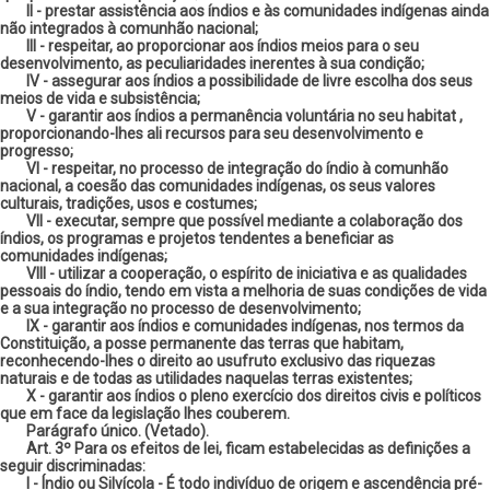
II - prestar assistência aos índios e às comunidades indígenas ainda
não integrados à comunhão nacional;
III - respeitar, ao proporcionar aos índios meios para o seu
desenvolvimento, as peculiaridades inerentes à sua condição;
IV - assegurar aos índios a possibilidade de livre escolha dos seus
meios de vida e subsistência;
V - garantir aos índios a permanência voluntária no seu habitat ,
proporcionando-lhes ali recursos para seu desenvolvimento e
progresso;
VI - respeitar, no processo de integração do índio à comunhão
nacional, a coesão das comunidades indígenas, os seus valores
culturais, tradições, usos e costumes;
VII - executar, sempre que possível mediante a colaboração dos
índios, os programas e projetos tendentes a beneficiar as
comunidades indígenas;
VIII - utilizar a cooperação, o espírito de iniciativa e as qualidades
pessoais do índio, tendo em vista a melhoria de suas condições de vida
e a sua integração no processo de desenvolvimento;
IX - garantir aos índios e comunidades indígenas, nos termos da
Constituição, a posse permanente das terras que habitam,
reconhecendo-lhes o direito ao usufruto exclusivo das riquezas
naturais e de todas as utilidades naquelas terras existentes;
X - garantir aos índios o pleno exercício dos direitos civis e políticos
que em face da legislação lhes couberem.
Parágrafo único. (Vetado).
Art. 3º Para os efeitos de lei, ficam estabelecidas as definições a
seguir discriminadas:
I - Índio ou Silvícola - É todo indivíduo de origem e ascendência pré-