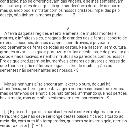
contração, não se diferenciavam das virgens, e se lhes semelhavam
nas outras partes do corpo, do que por decência deixo de ocuparme;
mas quando podiam tratar com os nossos cristãos, impelidas pelo
desejo, não tinham o menos pudor [...] - 7
V
A terra daquelas regiões é fértil e amena, de muitos montes e
morros, e infinitos vales, e regada de grandes rios e fontes, coberta de
extensos bosques, densos e apenas penetráveis, e povoada
copiosamente de feras de todas as castas. Nela nascem, sem cultura,
grandes árvores, as quais produzem frutos deleitosos, e de proveito ao
corpo e nada nocivos, e nenhum frutos são parecidos com os nossos.
Pro de que produzem-se inumeráveis gêneros de árvores e raízes de
que fabricam pão e ótimos mingaus, além de muitos grãos ou
sementes não semelhantes aos nossos. - 8
Metais nenhuns aí se encontram, exceto o ouro, do qual há
abundância, se bem que desta viagem nenhum conosco trouxemos;
mas deram-nos dele notícia os habitantes, afirmando que nos sertões
havia muito, mas que não o estimavam nem apreciavam. - 9
[...] E por certo que se o paraíso terreal existe em alguma parte da
terra, creio que não deve ser longe destes países; ficando situado ao
meio-dia, com ares tão temperados, que nem no inverno gela, nem no
verão faz calor [...]” – 10