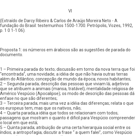
VI
(Extraído de Darcy Ribeiro & Carlos de Araújo Moreira Neto - A
fundação do Brasil: testemunhos 1500-1700. Petrópolis, Vozes, 1992,
p. 1 0 1-1 06).
Proposta 1: os números em árabicos são as sugestões de parada do
documento.
1 – Primeira parada do texto; discussão em torno da nova terra que foi
“encontrada”, uma novidade; a idéia de que não havia outras terras
além do Atlântico; concepção de mundo da época; novos habitantes;
2 – Segunda parada; descrição das pessoas que viviam lá; adjetivos
que se atribuem a animais (mansa, tratável); mentalidade religiosa de
Américo Vespúcio (Apocalipse); os modo de descrição das pessoas dá
enfase no que são diferentes;
3 – Terceira parada; mais uma vez a idéia das diferenças; relata o que
os europeus tem, mas que os nativos, não;
4 – Quarta parada;a idéia que todos se relacionam com todos;
passagens que mostram o quanto é dificil para Vespúcio compreender
o local em que está;
5 – Quinta parada; atribuição de uma certa hierarquia social entre os
índios; a antropofagia; discutir a frase “ a quem falei”, como Vespúcio