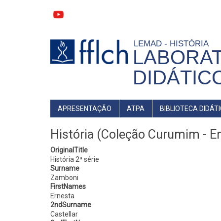
Pular
para
o
conteúdo
principal
LEMAD - HISTÓRIA
LABORA
DIDÁTIC
MAIN
APRESENTAÇÃO
ATPA
BIBLIOTECA DIDÁT
NAVIGATION
História (Coleção Curumim - En
OriginalTitle
História 2ª série
Surname
Zamboni
FirstNames
Ernesta
2ndSurname
Castellar