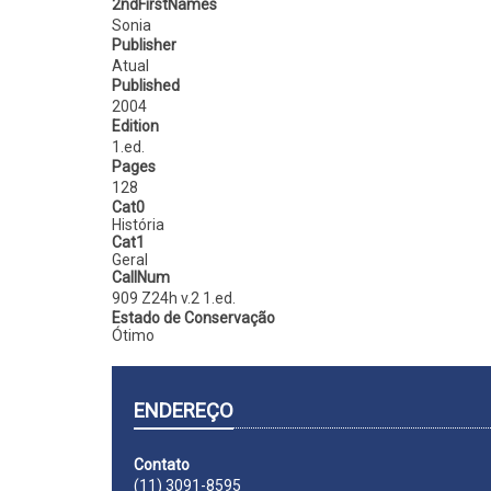
2ndFirstNames
Sonia
Publisher
Atual
Published
2004
Edition
1.ed.
Pages
128
Cat0
História
Cat1
Geral
CallNum
909 Z24h v.2 1.ed.
Estado de Conservação
Ótimo
ENDEREÇO
Contato
(11) 3091-8595