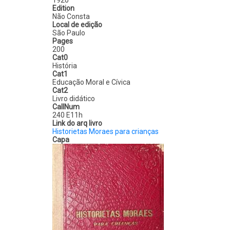
1920
Edition
Não Consta
Local de edição
São Paulo
Pages
200
Cat0
História
Cat1
Educação Moral e Cívica
Cat2
Livro didático
CallNum
240 E11h
Link do arq livro
Historietas Moraes para crianças
Capa