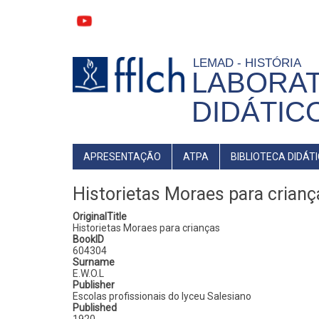
Pular
para
o
conteúdo
principal
LEMAD - HISTÓRIA
LABORA
DIDÁTIC
MAIN
APRESENTAÇÃO
ATPA
BIBLIOTECA DIDÁT
NAVIGATION
Historietas Moraes para crianç
OriginalTitle
Historietas Moraes para crianças
BookID
604304
Surname
E.W.O.L
Publisher
Escolas profissionais do lyceu Salesiano
Published