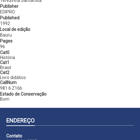
Terezinha Santarosa
Publisher
EDIPRO
Published
1992
Local de edição
Bauru
Pages
96
Cat0
História
Cat1
Brasil
Cat2
Livro didático
CallNum
981.6 Z16b
Estado de Conservação
Bom
ENDEREÇO
Contato