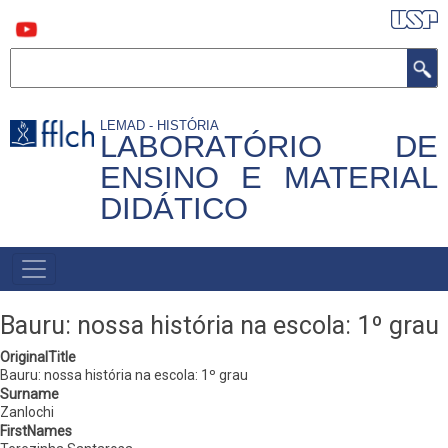
Pular
para
o
conteúdo
Buscar
principal
LEMAD - HISTÓRIA
LABORATÓRIO DE
ENSINO E MATERIAL
DIDÁTICO
MAIN
NAVIGATION
Bauru: nossa história na escola: 1º grau
OriginalTitle
Bauru: nossa história na escola: 1º grau
Surname
Zanlochi
FirstNames