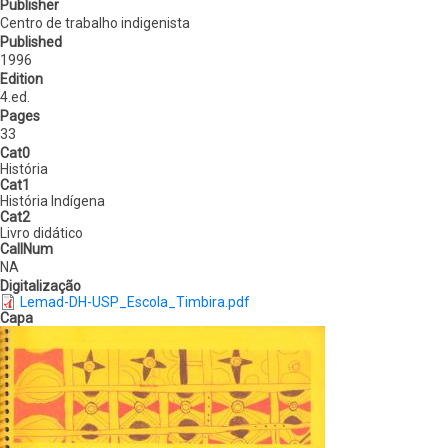
Publisher
Centro de trabalho indigenista
Published
1996
Edition
4.ed.
Pages
33
Cat0
História
Cat1
História Indígena
Cat2
Livro didático
CallNum
NA
Digitalização
Lemad-DH-USP_Escola_Timbira.pdf
Capa