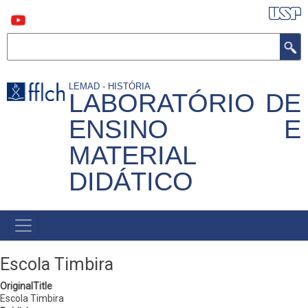
Pular
para
o
conteúdo
Buscar
principal
LEMAD - HISTÓRIA
LABORATÓRIO DE
ENSINO E
MATERIAL
DIDÁTICO
MAIN
NAVIGATION
Escola Timbira
OriginalTitle
Escola Timbira