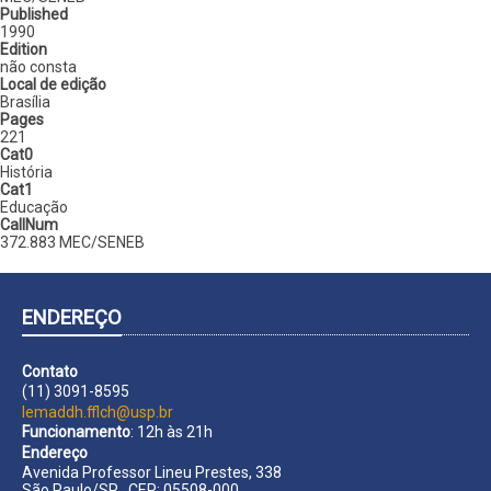
Published
1990
Edition
não consta
Local de edição
Brasília
Pages
221
Cat0
História
Cat1
Educação
CallNum
372.883 MEC/SENEB
ENDEREÇO
Contato
(11) 3091-8595
lemaddh.fflch@usp.br
Funcionamento
: 12h às 21h
Endereço
Avenida Professor Lineu Prestes, 338
São Paulo/SP CEP: 05508-000