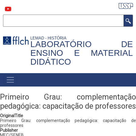
Pular
para
o
conteúdo
Buscar
principal
LEMAD - HISTÓRIA
LABORATÓRIO DE
ENSINO E MATERIAL
DIDÁTICO
MAIN
NAVIGATION
Primeiro Grau: complementação
pedagógica: capacitação de professores
OriginalTitle
Primeiro Grau: complementação pedagógica: capacitação de
professores
Publisher
MEC/SENEB