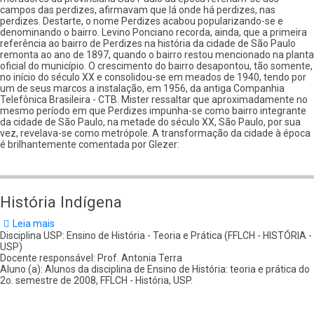
campos das perdizes, afirmavam que lá onde há perdizes, nas
perdizes. Destarte, o nome Perdizes acabou popularizando-se e
denominando o bairro. Levino Ponciano recorda, ainda, que a primeira
referência ao bairro de Perdizes na história da cidade de São Paulo
remonta ao ano de 1897, quando o bairro restou mencionado na planta
oficial do município. O crescimento do bairro desapontou, tão somente,
no início do século XX e consolidou-se em meados de 1940, tendo por
um de seus marcos a instalação, em 1956, da antiga Companhia
Telefônica Brasileira - CTB. Mister ressaltar que aproximadamente no
mesmo período em que Perdizes impunha-se como bairro integrante
da cidade de São Paulo, na metade do século XX, São Paulo, por sua
vez, revelava-se como metrópole. A transformação da cidade à época
é brilhantemente comentada por Glezer:
História Indígena
Leia mais
sobre
História
Disciplina USP: Ensino de História - Teoria e Prática (FFLCH - HISTÓRIA -
Indígena
USP)
Docente responsável: Prof. Antonia Terra
Aluno (a): Alunos da disciplina de Ensino de História: teoria e prática do
2o. semestre de 2008, FFLCH - História, USP.