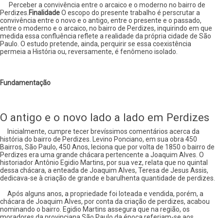
passado
Perceber a convivência entre o arcaico e o moderno no bairro de
e
Perdizes.
Finalidade
O escopo do presente trabalho é perscrutar a
o
convivência entre o novo e o antigo, entre o presente e o passado,
presente
entre o moderno e o arcaico, no bairro de Perdizes, inquirindo em que
no
medida essa confluência reflete a realidade da própria cidade de São
bairro
Paulo. O estudo pretende, ainda, perquirir se essa coexistência
de
permeia a História ou, reversamente, é fenômeno isolado.
Perdizes
Fundamentação
O antigo e o novo lado a lado em Perdizes
Inicialmente, cumpre tecer brevíssimos comentários acerca da
história do bairro de Perdizes. Levino Ponciano, em sua obra 450
Bairros, São Paulo, 450 Anos, leciona que por volta de 1850 o bairro de
Perdizes era uma grande chácara pertencente a Joaquim Alves. O
historiador Antônio Egidio Martins, por sua vez, relata que no quintal
dessa chácara, a enteada de Joaquim Alves, Teresa de Jesus Assis,
dedicava-se à criação de grande e barulhenta quantidade de perdizes.
Após alguns anos, a propriedade foi loteada e vendida, porém, a
chácara de Joaquim Alves, por conta da criação de perdizes, acabou
nominando o bairro. Egidio Martins assegura que na região, os
moradores da provinciana São Paulo da época referiam-se aos