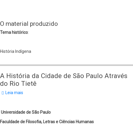
O material produzido
Tema histórico
:
História Indígena
A História da Cidade de São Paulo Através
do Rio Tietê
Leia mais
sobre
A
História
da
Cidade
Universidade de São Paulo
de
São
Faculdade de Filosofia, Letras e Ciências Humanas
Paulo
Através