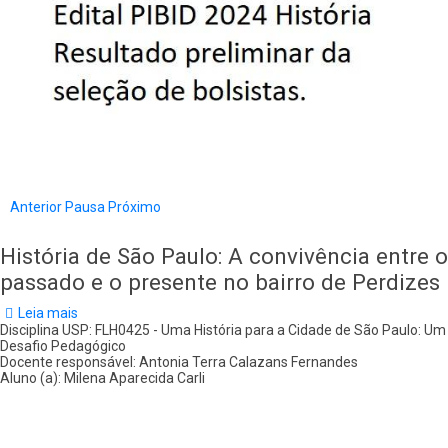
Anterior
Pausa
Próximo
História de São Paulo: A convivência entre o
passado e o presente no bairro de Perdizes
Leia mais
sobre
História
Disciplina USP: FLH0425 - Uma História para a Cidade de São Paulo: Um
de
Desafio Pedagógico
São
Docente responsável: Antonia Terra Calazans Fernandes
Paulo:
Aluno (a): Milena Aparecida Carli
A
convivência
entre
o