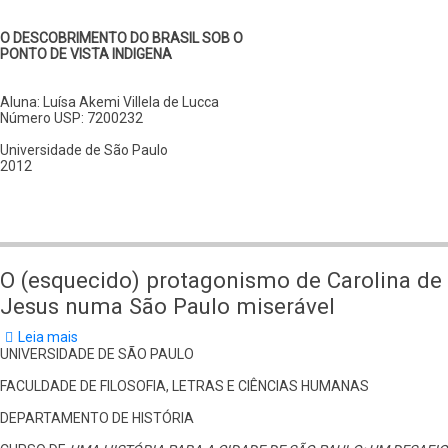
indígena
O DESCOBRIMENTO DO BRASIL SOB O
PONTO DE VISTA INDIGENA
Aluna: Luísa Akemi Villela de Lucca
Número USP: 7200232
Universidade de São Paulo
2012
O (esquecido) protagonismo de Carolina de
Jesus numa São Paulo miserável
Leia mais
sobre
O
UNIVERSIDADE DE SÃO PAULO
(esquecido)
protagonismo
FACULDADE DE FILOSOFIA, LETRAS E CIÊNCIAS HUMANAS
de
Carolina
DEPARTAMENTO DE HISTÓRIA
de