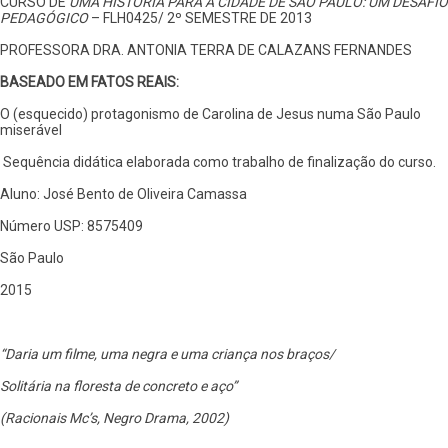
Jesus
CURSO DE
UMA HISTÓRIA PARA A CIDADE DE SÃO PAULO: UM DESAFIO
numa
PEDAGÓGICO
– FLH0425/ 2º SEMESTRE DE 2013
São
Paulo
PROFESSORA DRA. ANTONIA TERRA DE CALAZANS FERNANDES
miserável
BASEADO EM FATOS REAIS:
O (esquecido) protagonismo de Carolina de Jesus numa São Paulo
miserável
Sequência didática elaborada como trabalho de finalização do curso.
Aluno: José Bento de Oliveira Camassa
Número USP: 8575409
São Paulo
2015
“Daria um filme, uma negra e uma criança nos braços/
Solitária na floresta de concreto e aço”
(Racionais Mc’s, Negro Drama, 2002)