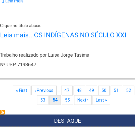
Leia mais
sobre
Os
Indígenas
no
Século
XXI
Clique no título abaixo
Leia mais...OS INDÍGENAS NO SÉCULO XXI
Trabalho realizado por Luisa Jorge Tasima
Nº USP 7198647
Paginação
Primeira página
« First
Página anterior
‹ Previous
…
Page
47
Page
48
Page
49
Page
50
Page
51
Pag
52
Page
53
Página atual
54
Page
55
Próxima página
Next ›
Última página
Last »
DESTAQUE