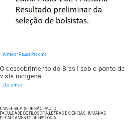
Anterior
Pausa
Próximo
O descobrimento do Brasil sob o ponto de
vista indígena
Leia mais
sobre
O
descobrimento
do
Brasil
sob
UNIVERSIDADE DE SÃO PAULO
o
FACULDADE DE FILOSOFIA,LETRAS E CIENCIAS HUMANAS
ponto
DEPARTAMENTO DE HISTÓRIA
de
vista